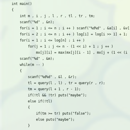
int main()

{

	int m , i , j , l , r , tl , tr , tm;

	scanf("%d" , &n);

	for(i = 1 ; i <= n ; i ++ ) scanf("%d%d" , &a[i] , &v[i]) , mx[i][0] = v[i];

	for(i = 2 ; i <= n ; i ++ ) log[i] = log[i >> 1] + 1;

	for(i = 1 ; i <= log[n] ; i ++ )

		for(j = 1 ; j <= n - (1 << i) + 1 ; j ++ )

			mx[j][i] = max(mx[j][i - 1] , mx[j + (1 << (i - 1))][i - 1]);

	scanf("%d" , &m);

	while(m -- )

	{

		scanf("%d%d" , &l , &r);

		tl = query(l , l) , tr = query(r , r);

		tm = query(l + 1 , r - 1);

		if(!tl && !tr) puts("maybe");

		else if(!tl)

		{

			if(tm >= tr) puts("false");

			else puts("maybe");

		}
