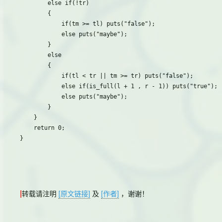
		else if(!tr)

		{

			if(tm >= tl) puts("false");

			else puts("maybe");

		}

		else

		{

			if(tl < tr || tm >= tr) puts("false");

			else if(is_full(l + 1 , r - 1)) puts("true");

			else puts("maybe");

		}

	}

	return 0;

|
转载请注明
[原文链接]
及
[作者]
，谢谢！