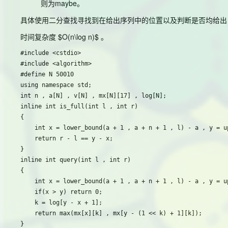
则为maybe。
具体使用二分查找寻找到在给出序列中的位置以及判断是否均给出
时间复杂度 $O(n\log n)$ 。
#include <cstdio>

#include <algorithm>

#define N 50010

using namespace std;

int n , a[N] , v[N] , mx[N][17] , log[N];

inline int is_full(int l , int r)

{

	int x = lower_bound(a + 1 , a + n + 1 , l) - a , y = upper_bound(a + 1 , a + n + 1 , r) - a - 1;

	return r - l == y - x;

}

inline int query(int l , int r)

{

	int x = lower_bound(a + 1 , a + n + 1 , l) - a , y = upper_bound(a + 1 , a + n + 1 , r) - a - 1 , k;

	if(x > y) return 0;

	k = log[y - x + 1];

	return max(mx[x][k] , mx[y - (1 << k) + 1][k]);

}
