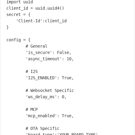
import uuid

client_id = uuid.uuid4()

secret = {

    'Client-Id':client_id

}

config = {

        # General

        'is_secure': False,

        'async_timeout': 10,

        # I2S

        'I2S_ENABLED': True,

        # Websocket Specific

        'ws_delay_ms': 0,

        # MCP

        'mcp_enabled': True,

        # OTA Specific

        'board_type':'YOUR_BOARD_TYPE',
