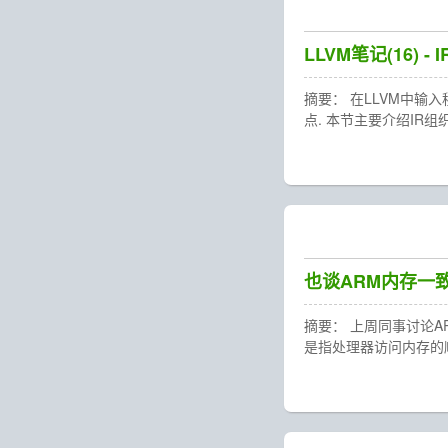
LLVM笔记(16) - I
摘要： 在LLVM中输
点. 本节主要介绍IR组
也谈ARM内存一
摘要： 上周同事讨论AR
是指处理器访问内存的顺序