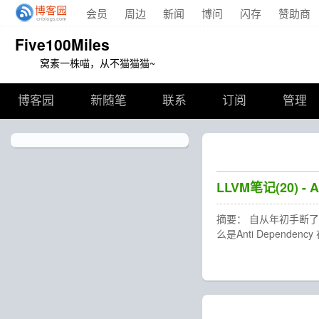
会员
周边
新闻
博问
闪存
赞助商
Five100Miles
窝素一株喵，从不猫猫猫~
博客园
新随笔
联系
订阅
管理
LLVM笔记(20) - A
摘要： 自从年初手断了以后
么是Anti Dependen