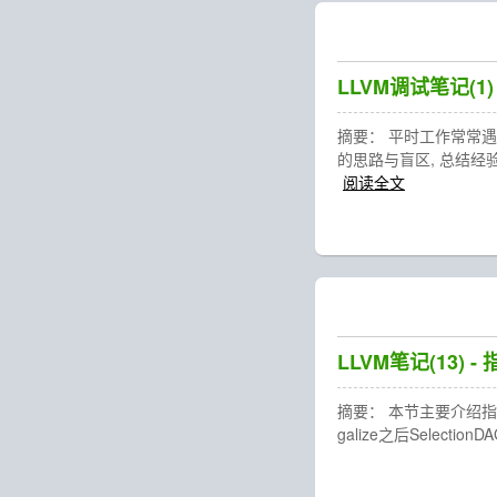
LLVM调试笔记(1)
摘要： 平时工作常常遇
的思路与盲区, 总结经
阅读全文
LLVM笔记(13) - 
摘要： 本节主要介绍指令选择
galize之后SelectionD