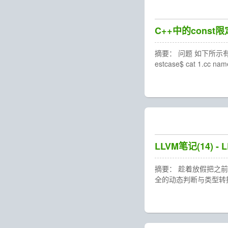
C++中的cons
摘要： 问题 如下所示有两个cx
estcase$ cat 1.cc na
LLVM笔记(14) 
摘要： 趁着放假把之前记
全的动态判断与类型转换(i