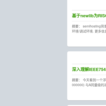
基于newlib为RIS
摘要： semihost
环境/调试环境. 更多信息
深入理解IEEE75
摘要： 今天看到一个浮点运
000000) 与A同量级的