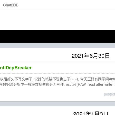
Chat2DB
2021年6月30日
ntiDepBreaker
好久不写文字了, 说好的笔耕不辍也忘了(=.=), 今天正好有同学问AntiDep
cy 在数据流分析中一般将数据依赖分为三种: 写后读(RAW, read after write
posted
2021年1月3日