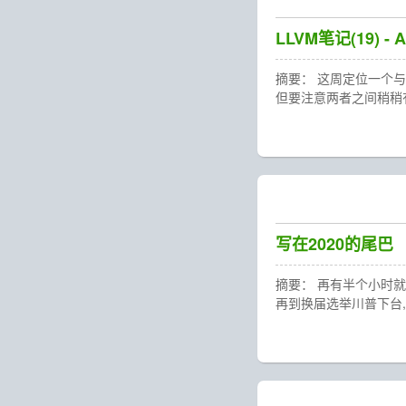
LLVM笔记(19) - 
摘要： 这周定位一个与De
但要注意两者之间稍稍有些区
写在2020的尾巴
摘要： 再有半个小时就迎
再到换届选举川普下台,