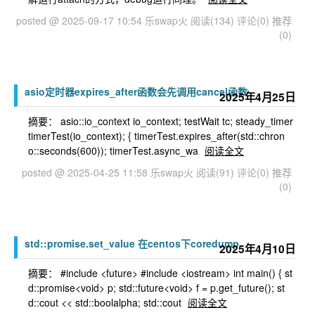
posted @ 2025-09-17 10:54 乐swap火
阅读(134)
评论(0)
推荐
(0)
asio定时器expires_after函数会先调用cancel函数
2025年4月25日
摘要： asio::io_context io_context; testWait tc; steady_timer
timerTest(io_context); { timerTest.expires_after(std::chron
o::seconds(600)); timerTest.async_wa
阅读全文
posted @ 2025-04-25 11:58 乐swap火
阅读(91)
评论(0)
推荐
(0)
std::promise.set_value 在centos下coredump
2025年4月10日
摘要： #include <future> #include <iostream> int main() { st
d::promise<void> p; std::future<void> f = p.get_future(); st
d::cout << std::boolalpha; std::cout
阅读全文