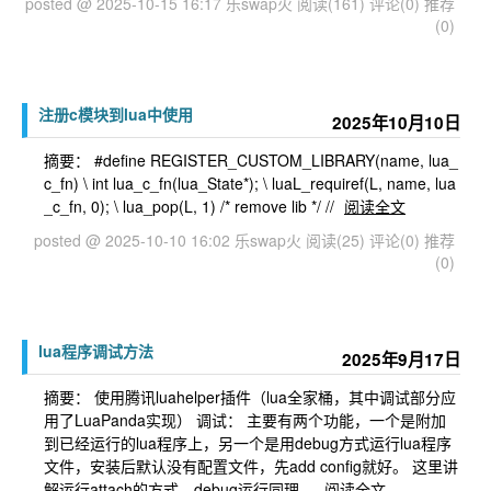
posted @ 2025-10-15 16:17 乐swap火
阅读(161)
评论(0)
推荐
(0)
注册c模块到lua中使用
2025年10月10日
摘要： #define REGISTER_CUSTOM_LIBRARY(name, lua_
c_fn) \ int lua_c_fn(lua_State*); \ luaL_requiref(L, name, lua
_c_fn, 0); \ lua_pop(L, 1) /* remove lib */ //
阅读全文
posted @ 2025-10-10 16:02 乐swap火
阅读(25)
评论(0)
推荐
(0)
lua程序调试方法
2025年9月17日
摘要： 使用腾讯luahelper插件（lua全家桶，其中调试部分应
用了LuaPanda实现） 调试： 主要有两个功能，一个是附加
到已经运行的lua程序上，另一个是用debug方式运行lua程序
文件，安装后默认没有配置文件，先add config就好。 这里讲
解运行attach的方式，debug运行同理。
阅读全文