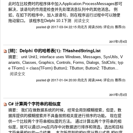
此时在比较费时的程序体中加入Application.ProcessMessages即可
解决，该语句的作用是检查并先处理消息队列中的其他消息。 例
如，在如下的程序中，加入该语句，则在程序运行过程中可以随便
拖动窗口。 该程序在Delphi 10.1下测
阅读全文
posted @ 2017-03-04 22:15 向北方
阅读(535)
评论(0)
推荐(0)
2017年1月4日
[转]：Delphi 中的哈希表(1): THashedStringList
摘要： unit Unit1; interface uses Windows, Messages, SysUtils, V
ariants, Classes, Graphics, Controls, Forms, Dialogs, StdCtrls; typ
e TForm1 = class(TForm) Button1: TButton; Button2: TButton...
阅读全文
posted @ 2017-01-04 20:00 向北方
阅读(444)
评论(0)
推荐(0)
2017年1月2日
C# 计算两个字符串的相似度
摘要： 我们在做数据系统的时候，经常会用到模糊搜索，但是，数
据库提供的模糊搜索并不具备按照相关度进行排序的功能。 现在提
供一个比较两个字符串相似度的方法。 通过计算出两个字符串的相
似度，就可以通过Linq在内存中对数据进行排序和筛选，选出和目标
字符串最相似的一个结果。 本次所用到的相似度计算公式是 相似度