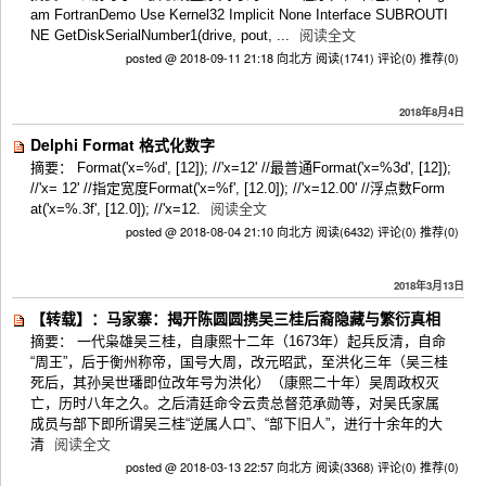
am FortranDemo Use Kernel32 Implicit None Interface SUBROUTI
NE GetDiskSerialNumber1(drive, pout, ...
阅读全文
posted @ 2018-09-11 21:18 向北方
阅读(1741)
评论(0)
推荐(0)
2018年8月4日
Delphi Format 格式化数字
摘要： Format('x=%d', [12]); //'x=12' //最普通Format('x=%3d', [12]);
//'x= 12' //指定宽度Format('x=%f', [12.0]); //'x=12.00' //浮点数Form
at('x=%.3f', [12.0]); //'x=12.
阅读全文
posted @ 2018-08-04 21:10 向北方
阅读(6432)
评论(0)
推荐(0)
2018年3月13日
【转载】：马家寨：揭开陈圆圆携吴三桂后裔隐藏与繁衍真相
摘要： 一代枭雄吴三桂，自康熙十二年（1673年）起兵反清，自命
“周王”，后于衡州称帝，国号大周，改元昭武，至洪化三年（吴三桂
死后，其孙吴世璠即位改年号为洪化）（康熙二十年）吴周政权灭
亡，历时八年之久。之后清廷命令云贵总督范承勋等，对吴氏家属
成员与部下即所谓吴三桂“逆属人口”、“部下旧人”，进行十余年的大
清
阅读全文
posted @ 2018-03-13 22:57 向北方
阅读(3368)
评论(0)
推荐(0)