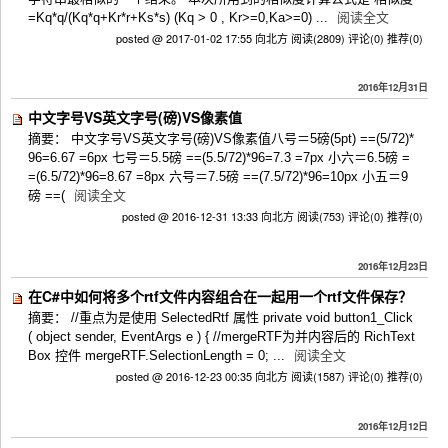
=Kq*q/(Kq*q+Kr*r+Ks*s) (Kq > 0 , Kr>=0,Ka>=0) ...
阅读全文
posted @ 2017-01-02 17:55 向北方
阅读(2809)
评论(0)
推荐(0)
2016年12月31日
中文字号VS英文字号(磅)VS像素值
摘要： 中文字号VS英文字号(磅)VS像素值八号＝5磅(5pt) ==(5/72)*
96=6.67 =6px 七号＝5.5磅 ==(5.5/72)*96=7.3 =7px 小六＝6.5磅 =
=(6.5/72)*96=8.67 =8px 六号＝7.5磅 ==(7.5/72)*96=10px 小五＝9
磅 ==(
阅读全文
posted @ 2016-12-31 13:33 向北方
阅读(753)
评论(0)
推荐(0)
2016年12月23日
在C#中如何将多个rtf文件内容组合在一起用一个rtf文件保存？
摘要： //重点为是使用 SelectedRtf 属性 private void button1_Click
( object sender, EventArgs e ) { //mergeRTF为并内容后的 RichText
Box 控件 mergeRTF.SelectionLength = 0; ...
阅读全文
posted @ 2016-12-23 00:35 向北方
阅读(1587)
评论(0)
推荐(0)
2016年12月12日