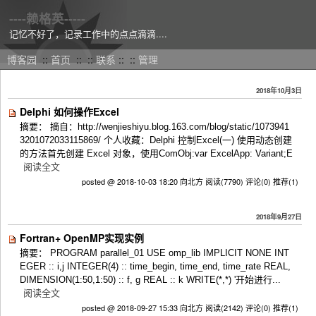
----赖格英-----
记忆不好了，记录工作中的点点滴滴....
博客园
::
首页
::
::
联系
::
::
管理
2018年10月3日
Delphi 如何操作Excel
摘要： 摘自：http://wenjieshiyu.blog.163.com/blog/static/1073941
3201072033115869/ 个人收藏：Delphi 控制Excel(一) 使用动态创建
的方法首先创建 Excel 对象，使用ComObj:var ExcelApp: Variant;E
阅读全文
posted @ 2018-10-03 18:20 向北方
阅读(7790)
评论(0)
推荐(1)
2018年9月27日
Fortran+ OpenMP实现实例
摘要： PROGRAM parallel_01 USE omp_lib IMPLICIT NONE INT
EGER :: i,j INTEGER(4) :: time_begin, time_end, time_rate REAL,
DIMENSION(1:50,1:50) :: f, g REAL :: k WRITE(*,*) '开始进行...
阅读全文
posted @ 2018-09-27 15:33 向北方
阅读(2142)
评论(0)
推荐(1)