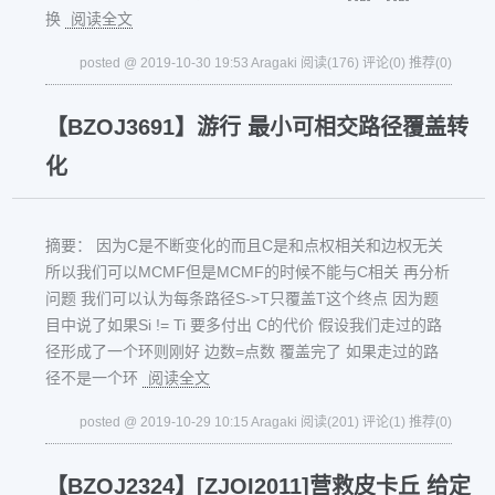
换
阅读全文
posted @ 2019-10-30 19:53 Aragaki
阅读(176)
评论(0)
推荐(0)
【BZOJ3691】游行 最小可相交路径覆盖转
化
摘要： 因为C是不断变化的而且C是和点权相关和边权无关
所以我们可以MCMF但是MCMF的时候不能与C相关 再分析
问题 我们可以认为每条路径S->T只覆盖T这个终点 因为题
目中说了如果Si != Ti 要多付出 C的代价 假设我们走过的路
径形成了一个环则刚好 边数=点数 覆盖完了 如果走过的路
径不是一个环
阅读全文
posted @ 2019-10-29 10:15 Aragaki
阅读(201)
评论(1)
推荐(0)
【BZOJ2324】[ZJOI2011]营救皮卡丘 给定