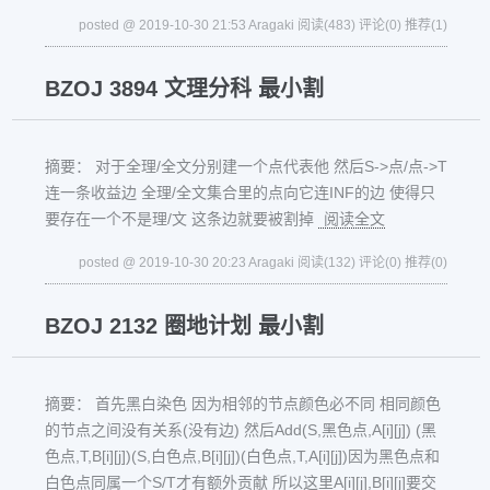
posted @ 2019-10-30 21:53 Aragaki
阅读(483)
评论(0)
推荐(1)
BZOJ 3894 文理分科 最小割
摘要： 对于全理/全文分别建一个点代表他 然后S->点/点->T
连一条收益边 全理/全文集合里的点向它连INF的边 使得只
要存在一个不是理/文 这条边就要被割掉
阅读全文
posted @ 2019-10-30 20:23 Aragaki
阅读(132)
评论(0)
推荐(0)
BZOJ 2132 圈地计划 最小割
摘要： 首先黑白染色 因为相邻的节点颜色必不同 相同颜色
的节点之间没有关系(没有边) 然后Add(S,黑色点,A[i][j]) (黑
色点,T,B[i][j])(S,白色点,B[i][j])(白色点,T,A[i][j])因为黑色点和
白色点同属一个S/T才有额外贡献 所以这里A[i][j],B[i][j]要交