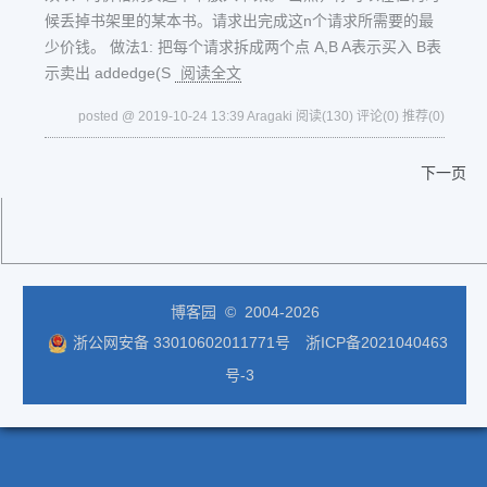
候丢掉书架里的某本书。请求出完成这n个请求所需要的最
少价钱。 做法1: 把每个请求拆成两个点 A,B A表示买入 B表
示卖出 addedge(S
阅读全文
posted @ 2019-10-24 13:39 Aragaki
阅读(130)
评论(0)
推荐(0)
下一页
博客园
© 2004-2026
浙公网安备 33010602011771号
浙ICP备2021040463
号-3