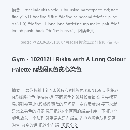
摘要： #include<bits/stdc++.h> using namespace std; #de
fine y1 y11 #define fi first #define se second #define pi ac
os(-1.0) #define LL long long //#define mp make_pair #def
ine pb push_back #define ls rt<<1,
阅读全文
posted @ 2019-10-31 20:07 Aragaki
阅读(213)
评论(0)
推荐(0)
Gym - 102012H Rikka with A Long Colour
Palette N线段K色贪心染色
摘要： 给你数轴上的N条线段和K种颜色 K和N1e5 要你把这
N条线段染色 使得有K种不同颜色的线段长度最长 首先很容
易想到被至少K段线段覆盖的区间是一定有贡献的 接下来就
是怎么染色的问题 我们把这N个区间的端点排序一下 把K个
颜色放入一个队列 碰到端点是左端点 先检查颜色队列是否
为空 为空的话 把这个左端
阅读全文