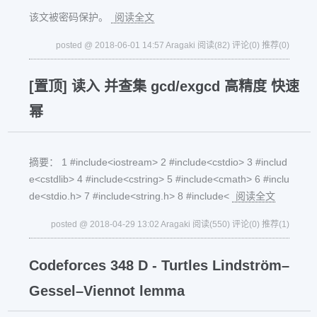
该文被密码保护。
阅读全文
posted @ 2018-06-01 14:57 Aragaki
阅读(82)
评论(0)
推荐(0)
[置顶]
读入 并查集 gcd/exgcd 高精度 快速
幂
摘要： 1 #include<iostream> 2 #include<cstdio> 3 #includ
e<cstdlib> 4 #include<cstring> 5 #include<cmath> 6 #inclu
de<stdio.h> 7 #include<string.h> 8 #include<
阅读全文
posted @ 2018-04-29 13:02 Aragaki
阅读(550)
评论(0)
推荐(1)
Codeforces 348 D - Turtles Lindström–
Gessel–Viennot lemma