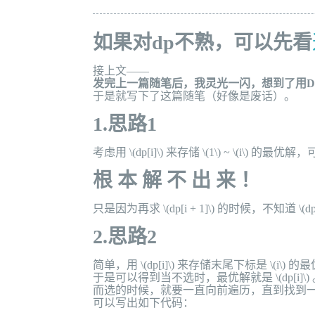
如果对dp不熟，可以先看
接上文——
发完上一篇随笔后，我灵光一闪，想到了用D
于是就写下了这篇随笔（好像是废话）。
1.思路1
考虑用
\(dp[i]\)
来存储
\(1\)
~
\(i\)
的最优解，
根 本 解 不 出 来 ！
只是因为再求
\(dp[i + 1]\)
的时候，不知道
\(dp
2.思路2
简单，用
\(dp[i]\)
来存储末尾下标是
\(i\)
的最
于是可以得到当不选时，最优解就是
\(dp[i]\)
而选的时候，就要一直向前遍历，直到找到
可以写出如下代码：