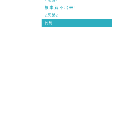
1.思路1
根 本 解 不 出 来 ！
2.思路2
代码