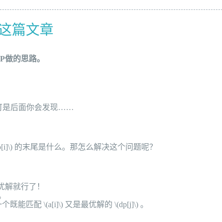
这篇文章
P做的思路。
可是后面你会发现……
[i]\)
的末尾是什么。那怎么解决这个问题呢？
优解就行了！
。
一个既能匹配
\(a[i]\)
又是最优解的
\(dp[j]\)
。