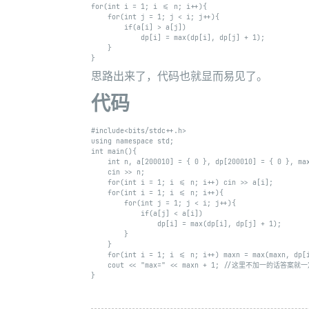
for(int i = 1; i <= n; i++){

	for(int j = 1; j < i; j++){

		if(a[i] > a[j])

			dp[i] = max(dp[i], dp[j] + 1);

	}

思路出来了，代码也就显而易见了。
代码
#include<bits/stdc++.h>

using namespace std;

int main(){

	int n, a[200010] = { 0 }, dp[200010] = { 0 }, maxn = -1;

	cin >> n;

	for(int i = 1; i <= n; i++) cin >> a[i];

	for(int i = 1; i <= n; i++){

		for(int j = 1; j < i; j++){

			if(a[j] < a[i])

				dp[i] = max(dp[i], dp[j] + 1);

		}

	}

    for(int i = 1; i <= n; i++) maxn = max(maxn, dp[i
	cout << "max=" << maxn + 1; //这里不加一的话答案就一定会少一
