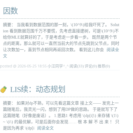
因数
摘要： 当我看到数据范围的那一刻，\(10^9\)给我吓死了。 Solut
ion 看到数据范围千万不要慌，先考虑直接建树，可是\(10^9\)不
给你MLE就算好的了，于是考虑走一步看一步。 既然是两个节
点的距离，那么就可以一直然当前大的节点先跳到父节点，同时
让次数加一，直到节点相同再返回次数。 看到这儿你会
阅读全
文
posted @ 2026-05-25 18:55 小汪同学^_^
阅读(33)
评论(0)
推荐(0)
LIS续：动态规划
摘要： 如果对dp不熟，可以先看这篇文章 接上文—— 发完上一
篇随笔后，我灵光一闪，想到了用DP做的思路。 于是就写下了
这篇随笔（好像是废话）。 1.思路1 考虑用 \(dp[i]\) 来存储 \(1\)
~ \(i\) 的最优解，可是后面你会发现…… 根 本 解 不 出 来 ！ 只
是因为再求 \(dp[i
阅读全文