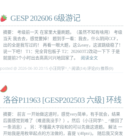
GESP 202606 6级游记
摘要： 考级前一天 在家里大量刷题。（虽然不知有啥用） 考级
当天 我去去，感觉要掉！ 题到手一看：我去，什么阴间CCF，
出的全是我写过的！ 再看一眼大题，这么easy，这波跳级稳了！
说一下吧！ T1：完全背包板子 T2：202603T2改动一下下 于是
就提前2个小时出去高高兴兴地回家了。
阅读全文
posted @ 2026-06-30 20:15 小汪同学^_^
阅读(14)
评论(0)
推荐(0)
洛谷P11963 [GESP202503 六级] 环线
摘要： 前言 一开始做这道时，感觉very简单，有手就会，结果
后面感觉到难了（难道我没手？）。然后（小汪同学^ _ ^撤回了
一条消息）。 另：不懂最大字段和的可以先做这道题。 解法 一
开始我是用枚举起点的方法做的，喜提 \(40pts\)。 随后我又突发