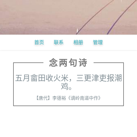
首页
联系
相册
管理
念两句诗
五月畲田收火米，三更津吏报潮
鸡。
【唐代】李德裕《谪岭南道中作》