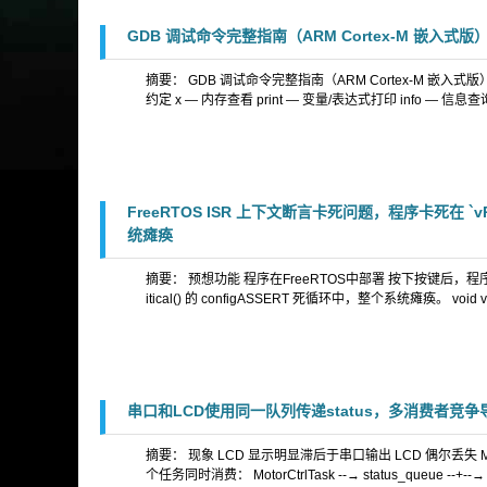
GDB 调试命令完整指南（ARM Cortex-M 嵌入式版
摘要： GDB 调试命令完整指南（ARM Cortex-M 嵌入式版） 目标
约定 x — 内存查看 print — 变量/表达式打印 info — 信息查
FreeRTOS ISR 上下文断言卡死问题，程序卡死在 `vPortE
统瘫痪
摘要： 预想功能 程序在FreeRTOS中部署 按下按键后，程
itical() 的 configASSERT 死循环中，整个系统瘫痪。 void vPortEn
串口和LCD使用同一队列传递status，多消费者竞争导
摘要： 现象 LCD 显示明显滞后于串口输出 LCD 偶尔丢失 M1 的
个任务同时消费： MotorCtrlTask --→ status_queue --+--→