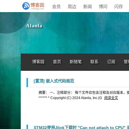
会员
周边
新闻
博问
闪存
Alanla
博客园
首页
新随笔
联系
订阅
管
[置顶]
嵌入式代码规范
摘要： 一、注释部分： 每个文件应包含注释及对应版本，描述参考下面代码块 /******
****** * Copyright (C) 2024 Alanla, Inc.(G
阅读全文
STM32使用Jlink下载时 "Can not attach to CPU