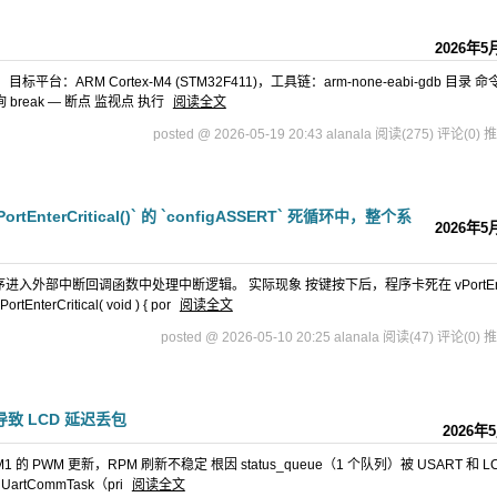
）
2026年5
平台：ARM Cortex-M4 (STM32F411)，工具链：arm-none-eabi-gdb 目录 
询 break — 断点 监视点 执行
阅读全文
posted @ 2026-05-19 20:43 alanala
阅读(275)
评论(0)
推
nterCritical()` 的 `configASSERT` 死循环中，整个系
2026年5
序进入外部中断回调函数中处理中断逻辑。 实际现象 按键按下后，程序卡死在 vPortEnt
terCritical( void ) { por
阅读全文
posted @ 2026-05-10 20:25 alanala
阅读(47)
评论(0)
推
致 LCD 延迟丢包
2026年
 PWM 更新，RPM 刷新不稳定 根因 status_queue（1 个队列）被 USART 和 L
 UartCommTask（pri
阅读全文