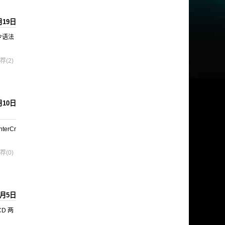
月19日
命令语法
荐(2)
月10日
erCr
荐(0)
5月5日
CD 两