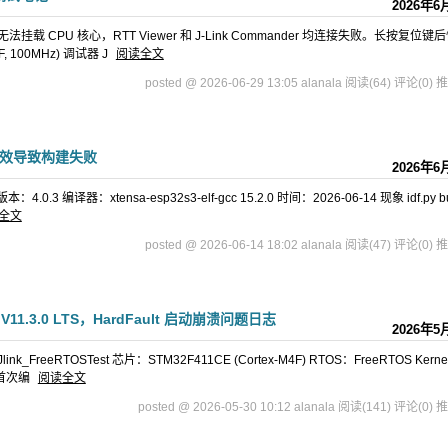
2026年6
)，但无法挂载 CPU 核心，RTT Viewer 和 J-Link Commander 均连接失败。长按复位键
, 100MHz) 调试器 J
阅读全文
posted @ 2026-06-29 13:05 alanala
阅读(64)
评论(0)
推
RS 不生效导致构建失败
2026年6
.0.3 编译器：xtensa-esp32s3-elf-gcc 15.2.0 时间：2026-06-14 现象 idf.py bu
全文
posted @ 2026-06-14 18:02 alanala
阅读(47)
评论(0)
推
11.3.0 LTS，HardFault 启动崩溃问题日志
2026年5
FreeRTOSTest 芯片：STM32F411CE (Cortex-M4F) RTOS：FreeRTOS Kernel
成后首次编
阅读全文
posted @ 2026-05-30 10:12 alanala
阅读(141)
评论(0)
推