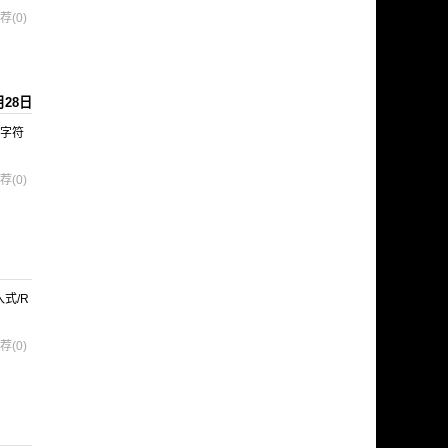
荐(0)
月28日
看字符
荐(0)
嵌入式/R
荐(0)