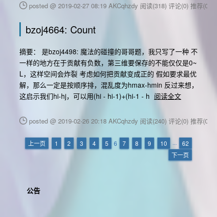
posted @ 2019-02-27 08:19 AKCqhzdy
阅读(318)
评论(0)
推荐(0)
bzoj4664: Count
摘要： 是bzoj4498: 魔法的碰撞的哥哥题，我只写了一种 不
一样的地方在于贡献有负数，第三维要保存的不能仅仅是0~
L，这样空间会炸裂 考虑如何把贡献变成正的 假如要求最优
解，那么一定是按顺序排，混乱度为hmax-hmin 反过来想，
这启示我们hi-hj，可以用(hi - hi-1)+(hi-1 - h
阅读全文
posted @ 2019-02-26 20:18 AKCqhzdy
阅读(240)
评论(0)
推荐(0)
上一页
1
2
3
4
5
6
7
8
9
10
···
62
下一页
公告