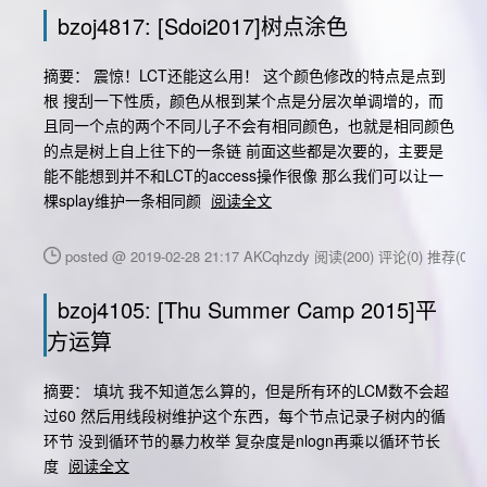
bzoj4817: [Sdoi2017]树点涂色
摘要： 震惊！LCT还能这么用！ 这个颜色修改的特点是点到
根 搜刮一下性质，颜色从根到某个点是分层次单调增的，而
且同一个点的两个不同儿子不会有相同颜色，也就是相同颜色
的点是树上自上往下的一条链 前面这些都是次要的，主要是
能不能想到并不和LCT的access操作很像 那么我们可以让一
棵splay维护一条相同颜
阅读全文
posted @ 2019-02-28 21:17 AKCqhzdy
阅读(200)
评论(0)
推荐(0)
bzoj4105: [Thu Summer Camp 2015]平
方运算
摘要： 填坑 我不知道怎么算的，但是所有环的LCM数不会超
过60 然后用线段树维护这个东西，每个节点记录子树内的循
环节 没到循环节的暴力枚举 复杂度是nlogn再乘以循环节长
度
阅读全文