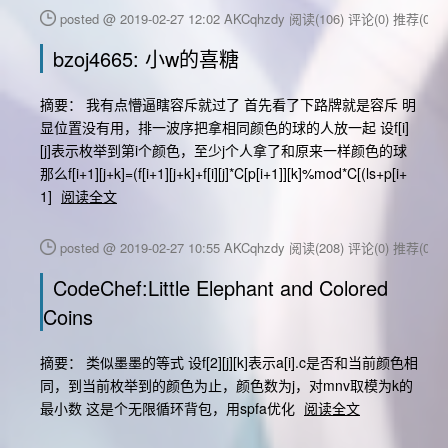
posted @ 2019-02-27 12:02 AKCqhzdy
阅读(106)
评论(0)
推荐(0)
bzoj4665: 小w的喜糖
摘要： 我有点懵逼瞎容斥就过了 首先看了下路牌就是容斥 明
显位置没有用，排一波序把拿相同颜色的球的人放一起 设f[i]
[j]表示枚举到第i个颜色，至少j个人拿了和原来一样颜色的球
那么f[i+1][j+k]=(f[i+1][j+k]+f[i][j]*C[p[i+1]][k]%mod*C[(ls+p[i+
1]
阅读全文
posted @ 2019-02-27 10:55 AKCqhzdy
阅读(208)
评论(0)
推荐(0)
CodeChef:Little Elephant and Colored
Coins
摘要： 类似墨墨的等式 设f[2][j][k]表示a[i].c是否和当前颜色相
同，到当前枚举到的颜色为止，颜色数为j，对mnv取模为k的
最小数 这是个无限循环背包，用spfa优化
阅读全文