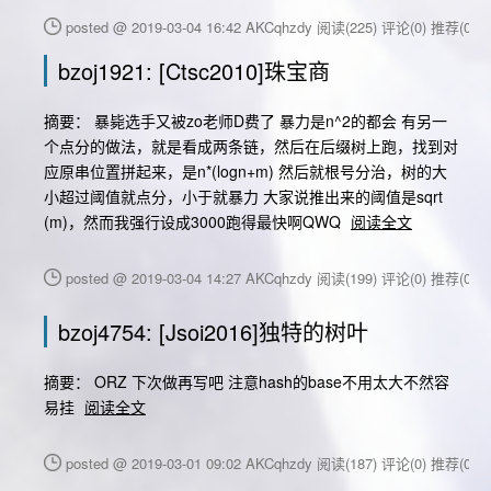
posted @ 2019-03-04 16:42 AKCqhzdy
阅读(225)
评论(0)
推荐(0)
bzoj1921: [Ctsc2010]珠宝商
摘要： 暴毙选手又被zo老师D费了 暴力是n^2的都会 有另一
个点分的做法，就是看成两条链，然后在后缀树上跑，找到对
应原串位置拼起来，是n*(logn+m) 然后就根号分治，树的大
小超过阈值就点分，小于就暴力 大家说推出来的阈值是sqrt
(m)，然而我强行设成3000跑得最快啊QWQ
阅读全文
posted @ 2019-03-04 14:27 AKCqhzdy
阅读(199)
评论(0)
推荐(0)
bzoj4754: [Jsoi2016]独特的树叶
摘要： ORZ 下次做再写吧 注意hash的base不用太大不然容
易挂
阅读全文
posted @ 2019-03-01 09:02 AKCqhzdy
阅读(187)
评论(0)
推荐(0)