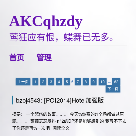
AKCqhzdy
莺狂应有恨，蝶舞已无多。
首页
管理
上一页
1
2
3
4
5
6
7
8
9
10
···
62
下一页
bzoj4543: [POI2014]Hotel加强版
摘要： 一个悲伤的故事。。。 今天%你赛的t1全场都做过原
题。。。 蒟蒻瑟瑟发抖 n^2的DP还是能够想到的 我写不下去
了你还是再%一次吧
阅读全文