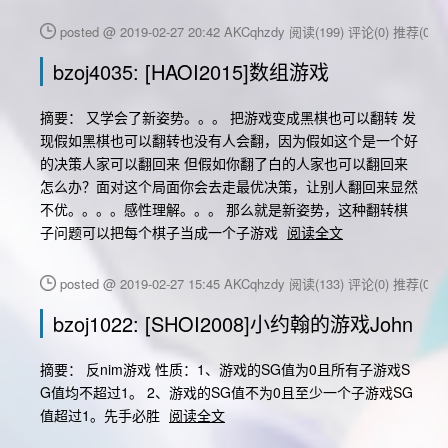
posted @ 2019-02-27 20:42 AKCqhzdy
阅读(199)
评论(0)
推荐(0)
bzoj4035: [HAOI2015]数组游戏
摘要： 又学会了新姿势。。。 把游戏变成黑棋也可以翻转 发
现假如黑棋也可以翻转也没有人会翻，因为假如这个是一个好
的决策人家可以翻回来 但假如你翻了白的人家也可以翻回来
怎么办？面对这个局面你会去走最优决策，让别人翻回来显然
不优。。。。感性理解。。。 那么就是新姿势，这种翻转棋
子问题可以把每个棋子当成一个子游戏
阅读全文
posted @ 2019-02-27 15:45 AKCqhzdy
阅读(133)
评论(0)
推荐(0)
bzoj1022: [SHOI2008]小约翰的游戏John
摘要： 反nim游戏 性质：1、游戏的SG值为0且所有子游戏S
G值均不超过1。 2、游戏的SG值不为0且至少一个子游戏SG
值超过1。先手必胜
阅读全文