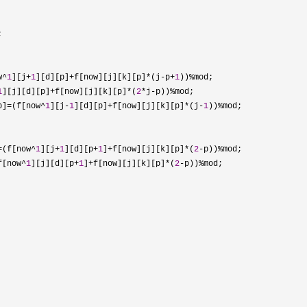


w^
1
][j+
1
][d][p]+f[now][j][k][p]*(j-p+
1
))%
mod;

1
][j][d][p]+f[now][j][k][p]*(
2
*j-p))%
mod;

p]=(f[now^
1
][j-
1
][d][p]+f[now][j][k][p]*(j-
1
))%
mod;

=(f[now^
1
][j+
1
][d][p+
1
]+f[now][j][k][p]*(
2
-p))%
mod;

f[now^
1
][j][d][p+
1
]+f[now][j][k][p]*(
2
-p))%
mod;
