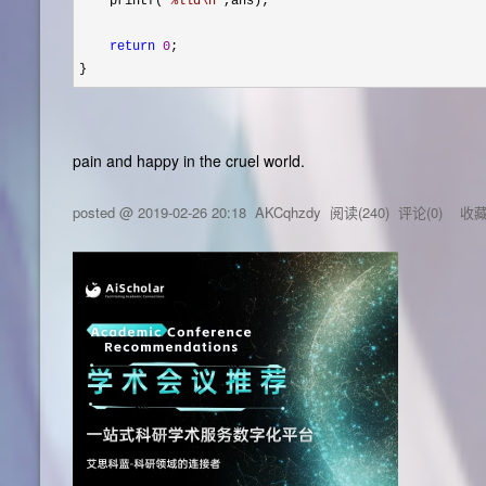
    printf(
"
%lld\n
"
,ans);

return
0
;

}
pain and happy in the cruel world.
posted @
2019-02-26 20:18
AKCqhzdy
阅读(
240
) 评论(
0
)
收