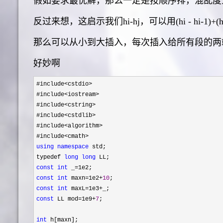
假如要求最优解，那么一定是按顺序排，混乱度为hm
反过来想，这启示我们hi-hj，可以用(hi - hi-1)+(hi-1
那么可以从小到大插入，每次插入给所有段的两端的点
好妙啊
#include<cstdio>
#include
<iostream>
#include
<cstring>
#include
<cstdlib>
#include
<algorithm>
#include
using
namespace
 std;

typedef 
long
long
const
int
 _=
const
int
 maxn=1e2+
10
const
int
 maxL=1e3+
const
 LL mod=1e9+
7
;

int
 h[maxn];
