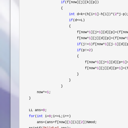
if
(f[now][j][k][p])

                    {

int
 d=k+(h[i+
1
]-h[i])*(
2
*j-
p);
if
(d<=
L)

                        {

                            f[now
^
1
][j+
1
][d][p]=(f[no
                            f[now
^
1
][j][d][p]=(f[now^
if
(j!=
1
)f[now^
1
][j-
1
][d][
if
(p!=
2
)

                            {

                                f[now
^
1
][j+
1
][d][p+
1
]
                                f[now
^
1
][j][d][p+
1
]=(
                            }

                        }

                    }

        now
^=
1
;

    }

    LL ans
=
0
;

for
(
int
 i=
0
;i<=L;i++
)

        ans
=(ans+f[now][
1
][i][
2
])%
mod;
