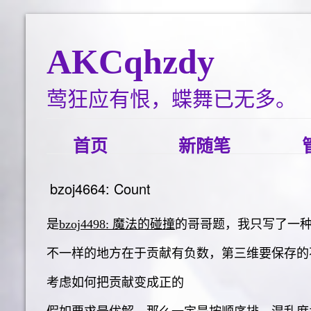
AKCqhzdy
莺狂应有恨，蝶舞已无多。
首页
新随笔
bzoj4664: Count
是
bzoj4498: 魔法的碰撞
的哥哥题，我只写了一
不一样的地方在于贡献有负数，第三维要保存的
考虑如何把贡献变成正的