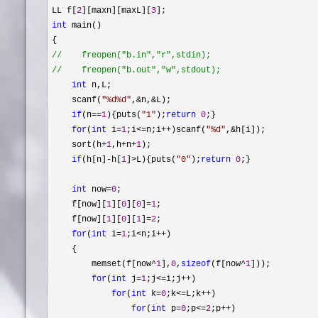
LL f[
2
][maxn][maxL][
3
int
 main()

//
//
    freopen("b.out","w",stdout);
int
 n,L;

    scanf(
"
%d%d
"
,&n,&
L);

if
(n==
1
){puts(
"
1
"
);
return
0
;}

for
(
int
 i=
1
;i<=n;i++)scanf(
"
%d
"
,&
h[i]);

    sort(h
+
1
,h+n+
1
);

if
(h[n]-h[
1
]>L){puts(
"
0
"
);
return
0
;}

int
 now=
0
;

    f[now][
1
][
0
][
0
]=
1
;

    f[now][
1
][
0
][
1
]=
2
;

for
(
int
 i=
1
;i<n;i++
)

    {

        memset(f[now
^
1
],
0
,
sizeof
(f[now^
1
]));

for
(
int
 j=
1
;j<=i;j++
)

for
(
int
 k=
0
;k<=L;k++
)

for
(
int
 p=
0
;p<=
2
;p++
)
