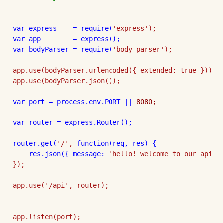
var express    = 
require(
var bodyParser = 
require(
'body-parser');

app.use(bodyParser.urlencoded({ extended: 
true }));

app.use(bodyParser.json());

var port = process.env.PORT || 
8080;        

var router = express.Router();             

router.get(
'/', 
function
(req, res) {

    res.json({ message: 
'hello! welcome to our api!' 
});

app.use(
'/api', router);
