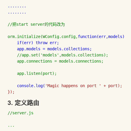
........

........

//把start server的代码改为

orm.initialize(WConfig.config,
function
(err,models){

if(err) 
throw err;

    app.models = models.collections;

//app.set('models',models.collections);

    app.connections = models.connections;

    app.listen(port);

console.log(
'Magic happens on port ' + port);

});
3. 定义路由
//server.js

...
