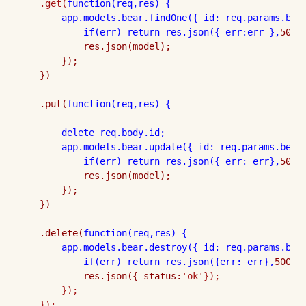
    .get(
function
(req,res) {

        app.models.bear.findOne({ id: req.params.bea
if(err) 
return res.json({ err:err },
500);
            res.json(model);

        });

    })

    .put(
function
(req,res) {

delete req.body.id;

        app.models.bear.update({ id: req.params.bear
if(err) 
return res.json({ err: err},
500);
            res.json(model);

        });

    })

    .delete(
function
(req,res) {

        app.models.bear.destroy({ id: req.params.bea
if(err) 
return res.json({err: err},
500);

            res.json({ status:
'ok'});

        });
