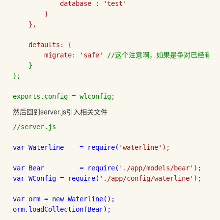
            database : 
'test'

        }

    },

    defaults: {

        migrate: 
'safe' 
//这个注意啊，如果是争对已经有的
    }

};

然后回到server.js引入相关文件
//server.js

var Waterline    = 
require(
'waterline');

var Bear         = 
require(
var WConfig = 
require(
'./app/config/waterline');

var orm = 
new Waterline();

orm.loadCollection(Bear);
