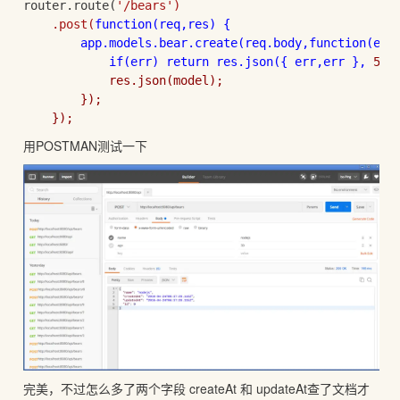
router.route(
'/bears')

    .post(
function
(req,res) {

        app.models.bear.create(req.body,
function
(err,
if(err) 
return res.json({ err,err }, 
500)
            res.json(model);

        });

用POSTMAN测试一下
完美，不过怎么多了两个字段 createAt 和 updateAt查了文档才