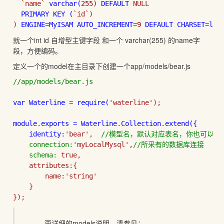
`name` 
varchar(
255) 
DEFAULT 
NULL

PRIMARY 
KEY (
`id`)

) 
ENGINE=MyISAM AUTO_INCREMENT=
9 
DEFAULT 
CHARSET=lat
就一个int id 自增型主键字段 和一个 varchar(255) 的name字
段，方便编码。
定义一个的model在主目录下创建一个app/models/bear.js
//app/models/bear.js

var Waterline = 
require(
'waterline');

module.exports = Waterline.Collection.extend({

    identity:
'bear',  
//模型名，默认对应表名，你也可以通过t
    connection:
'myLocalMysql',
//所采有的数据库连接

    schema: 
true,

    attributes:{

        name:
'string'

    }

});
更详细的models说明，清参见：