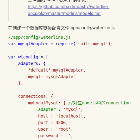
https://github.com/balderdashy/waterline-
docs/blob/master/models/models.md
在创建一个数据库链接配置文件 app/config/waterline.js
var mysqlAdapter = 
require(
'sails-mysql');

var wlconfig = {

    adapters: {

'default':mysqlAdapter,

        mysql: mysqlAdapter

    },

    connections: {

        myLocalMysql: { 
//对应models中的connection

            adapter : 
'mysql',

            host : 
'localhost',

            port : 
3306,

            user : 
'root',

            password : 
'',
