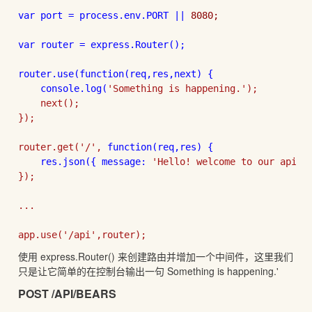
var port = process.env.PORT || 
8080;

var router = express.Router();

router.use(
function
(req,res,next) {

console.log(
'Something is happening.');

    next();

}); 

router.get(
'/', 
function
(req,res) {

    res.json({ message: 
'Hello! welcome to our api! '
});

...

app.use(
'/api',router);
使用 express.Router() 来创建路由并增加一个中间件，这里我们
只是让它简单的在控制台输出一句 Something is happening.'
POST /API/BEARS