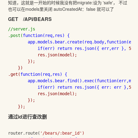
知道，这就是一开始的时候我没有把migrate:设为 'safe'， 不过
也可以在models里关闭 autoCreatedAt：false 就可以了
GET /API/BEARS
//server.js

.post(
function
(req,res) {

        app.models.bear.create(req.body,
function
(err,
if(err) 
return res.json({ err,err }, 
500)
            res.json(model);

        });

    })

.get(
function
(req,res) {

        app.models.bear.find().exec(
function
(err,mode
if(err) 
return res.json({ err: err },
500)
            res.json(model);

        });

    });
通过id进行查改删
router.route(
'/bears/:bear_id')
