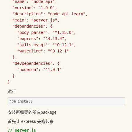
"name": 
"node-api",

"version": 
"1.0.0",

"description": 
"node api learn",

"main": 
"server.js",

"dependencies": {

"body-parser": 
"^1.15.0",

"express": 
"^4.13.4",

"sails-mysql": 
"^0.12.1",

"waterline": 
"^0.12.1"

  },

"devDependencies": {

"nodemon": 
"^1.9.1"

  }

}
运行
npm install
安装所需要的所有package
首先让 express 先跑起来
// server.js
