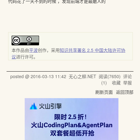
代码花了一天不到的时候 ，发现前端才是最磨人的
本
作品
由
平波
创作，采用
知识共享署名 2.5 中国大陆许可协
议
进行许可。
posted @
2016-03-13 11:42
无心之柳.NET
阅读(
7650
) 评论
(
1
)
收藏
举报
刷新页面
返回顶部