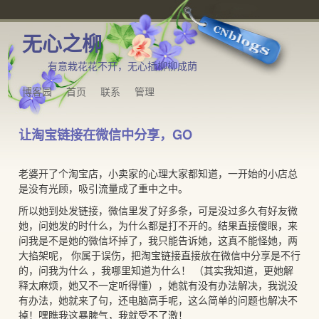
无心之柳
有意栽花花不开，无心插柳柳成荫
博客园
首页
联系
管理
让淘宝链接在微信中分享，GO
老婆开了个淘宝店，小卖家的心理大家都知道，一开始的小店总
是没有光顾，吸引流量成了重中之中。
所以她到处发链接，微信里发了好多条，可是没过多久有好友微
她，问她发的时什么，为什么都是打不开的。结果直接傻眼，来
问我是不是她的微信坏掉了，我只能告诉她，这真不能怪她，两
大掐架呢， 你属于误伤，把淘宝链接直接放在微信中分享是不行
的，问我为什么 ，我哪里知道为什么！ （其实我知道，更她解
释太麻烦，她又不一定听得懂），她就有没有办法解决，我说没
有办法，她就来了句，还电脑高手呢，这么简单的问题也解决不
掉！嘿瞧我这暴脾气，我就受不了激！