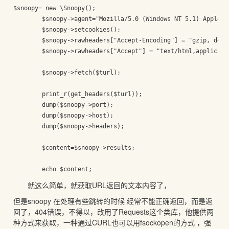
$snoopy= new \Snoopy();

		$snoopy->agent="Mozilla/5.0 (Windows NT 5.1) AppleWebKit/537.36 (KHTML, like Gecko) Chrome/45.0.2454.101 Safari/537.36";

		$snoopy->setcookies();

		$snoopy->rawheaders["Accept-Encoding"] = "gzip, deflate, sdch";

		$snoopy->rawheaders["Accept"] = "text/html,application/xhtml+xml,application/xml;q=0.9,image/webp,*/*;q=0.8";

		$snoopy->fetch($turl);

		print_r(get_headers($turl));

		dump($snoopy->port);

		dump($snoopy->host);

		dump($snoopy->headers);

		$content=$snoopy->results;

就这么简单，就获取URL返回的文本内容了，
但是snoopy 在处理有些跳转的时候 经常不能正确返回，而是返
回了，404错误，不得以，改用了Requests这个类库，他提供两
种方式来获取，一种通过CURL也可以用fsockopen的方式 ，强