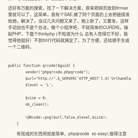
还好有万能的搜索，找了一下解决方案，原来把网页放到ifrmae
里就可以了，这简单，我有个SAE,做了同个页面扔上去把链接发
给她，解决了。没过几天问题又来了，她上新了，又要发，这样
手动加也不是个办法，做个小程序吧，不就简单的CURD吗，操
起PHP，下载个thinkphp (不知道为什么 总有人觉得它不好，我
觉得他挺好）不到50行代码就搞定了，为了方便，还给顺手生成
一个二维码，
public function qrcode($guid) {

    	vendor("phpqrcode.phpqrcode");

    	$url="http://".$_SERVER['HTTP_HOST'].U('Urlhandle/show',array('guid'=>$guid),$domin=true);

    	$level = 'L';

    	$size = 8;

    	ob_clean();

    	\QRcode::png($url,false,$level,$size);

有现成的东西用就是简单，phpqrocde so easy!,值得注意