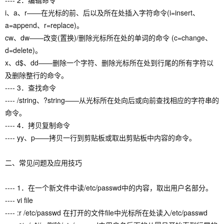
---- 2．编辑命令
i、a、r——在光标的前、后以及所在处插入字符命令(i=insert、
a=append、r=replace)。
cw、dw——改变(置换)/删除光标所在处的单词的命令 (c=change、
d=delete)。
x、d$、dd——删除一个字符、删除光标所在处到行尾的所有字符以
及删除整行的命令。
---- 3．查找命令
---- /string、?string——从光标所在处向后或向前查找相应的字符串的
命令。
---- 4．拷贝复制命令
---- yy、p——拷贝一行到剪贴板或取出剪贴板中内容的命令。
二、常见问题及应用技巧
---- 1．在一个新文件中读/etc/passwd中的内容，取出用户名部分。
---- vi file
---- :r /etc/passwd 在打开的文件file中光标所在处读入/etc/passwd