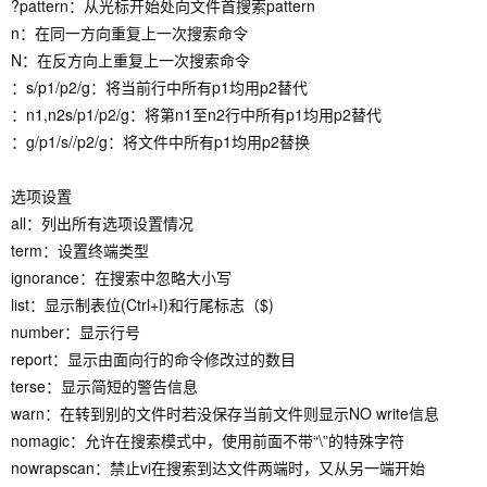
?pattern：从光标开始处向文件首搜索pattern
n：在同一方向重复上一次搜索命令
N：在反方向上重复上一次搜索命令
：s/p1/p2/g：将当前行中所有p1均用p2替代
：n1,n2s/p1/p2/g：将第n1至n2行中所有p1均用p2替代
：g/p1/s//p2/g：将文件中所有p1均用p2替换
选项设置
all：列出所有选项设置情况
term：设置终端类型
ignorance：在搜索中忽略大小写
list：显示制表位(Ctrl+I)和行尾标志（$)
number：显示行号
report：显示由面向行的命令修改过的数目
terse：显示简短的警告信息
warn：在转到别的文件时若没保存当前文件则显示NO write信息
nomagic：允许在搜索模式中，使用前面不带“\”的特殊字符
nowrapscan：禁止vi在搜索到达文件两端时，又从另一端开始