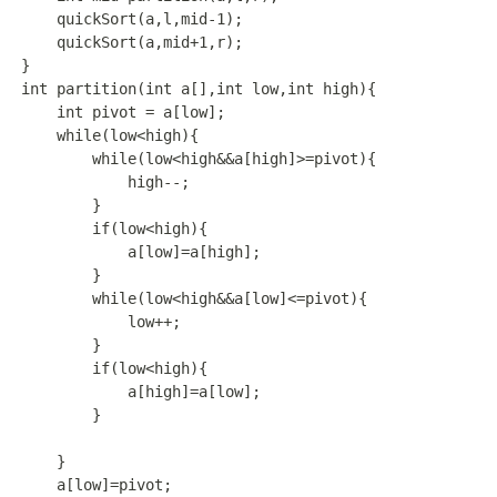
    quickSort(a,l,mid-1);

    quickSort(a,mid+1,r);

}

int partition(int a[],int low,int high){

    int pivot = a[low];

    while(low<high){

        while(low<high&&a[high]>=pivot){

            high--;

        }

        if(low<high){

            a[low]=a[high];

        }

        while(low<high&&a[low]<=pivot){

            low++;

        }

        if(low<high){

            a[high]=a[low];

        }

    }

    a[low]=pivot;
