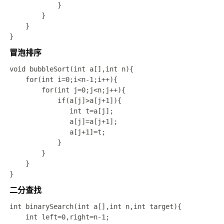
            }

        }

    }

冒泡排序
void bubbleSort(int a[],int n){

    for(int i=0;i<n-1;i++){

        for(int j=0;j<n;j++){

            if(a[j]>a[j+1]){

               int t=a[j];

               a[j]=a[j+1];

               a[j+1]=t;

            }

        }

    }

二分查找
int binarySearch(int a[],int n,int target){

    int left=0,right=n-1;
