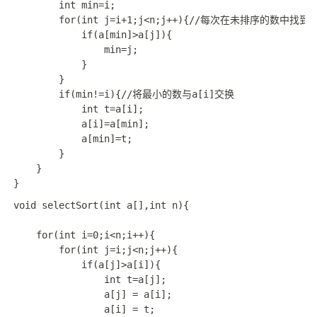
        int min=i;

        for(int j=i+1;j<n;j++){//每次在未排序的数中找
            if(a[min]>a[j]){

                min=j;

            }

        }

        if(min!=i){//将最小的数与a[i]交换

            int t=a[i];

            a[i]=a[min];

            a[min]=t;

        }

    }

void selectSort(int a[],int n){

	for(int i=0;i<n;i++){

		for(int j=i;j<n;j++){

            if(a[j]>a[i]){

                int t=a[j];

                a[j] = a[i];

                a[i] = t;
