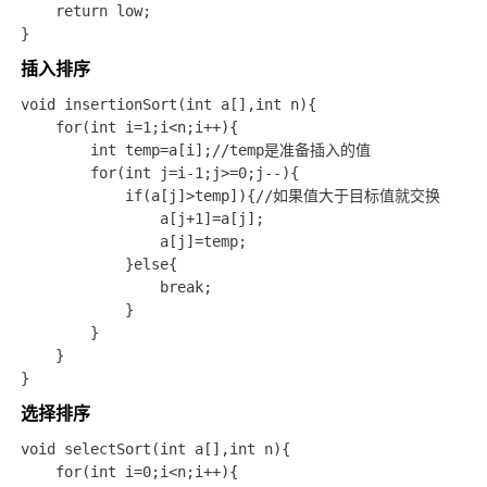
    return low;

插入排序
void insertionSort(int a[],int n){

    for(int i=1;i<n;i++){

        int temp=a[i];//temp是准备插入的值

        for(int j=i-1;j>=0;j--){

            if(a[j]>temp]){//如果值大于目标值就交换

                a[j+1]=a[j];

                a[j]=temp;

            }else{

                break;

            }

        }

    }

选择排序
void selectSort(int a[],int n){

    for(int i=0;i<n;i++){
