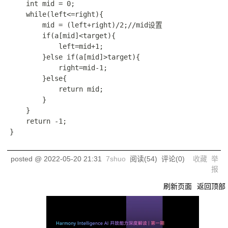
    int mid = 0;

    while(left<=right){

        mid = (left+right)/2;//mid设置

        if(a[mid]<target){

            left=mid+1;

        }else if(a[mid]>target){

            right=mid-1;

        }else{

            return mid;

        }

    }

    return -1;

posted @
2022-05-20 21:31
7shuo
阅读(
54
) 评论(
0
)
收藏
举
报
刷新页面
返回顶部