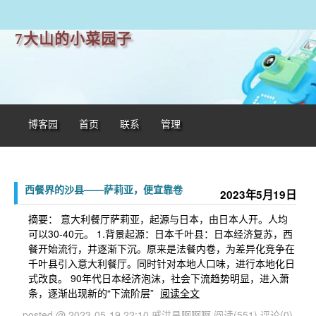
7大山的小菜园子
博客园
首页
联系
管理
西餐界的沙县——萨莉亚，便宜靠卷
2023年5月19日
摘要： 意大利餐厅萨莉亚，起源与日本，由日本人开。人均
可以30-40元。 1.背景起源：日本千叶县：日本经济复苏，西
餐开始流行，并逐渐下沉。原来是法餐内卷，为差异化竞争在
千叶县引入意大利餐厅。同时针对本地人口味，进行本地化日
式改良。 90年代日本经济泡沫，社会下流趋势明显，进入萧
条，逐渐出现新的“下流阶层”
阅读全文
posted @ 2023-05-19 22:10 戚洪昌啊啊啊
阅读(551)
评论(0)