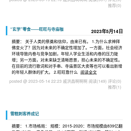
推荐(0)
“玄学”零食——旺旺与寺庙咖
2023年5月14日
摘要： 关于人类的祭奠和信仰，由来已有。 1.为什么求神拜
佛变火了？因为对未来的不确定性增加了。一方面，社会经济
环境导致内卷与竞争加剧，年轻人学业生活和内卷的压力陡
增；另一方面，对未来缺乏清晰愿景，担心未来的不确定性。
在目前的流行歌词和对手串、寺庙景区大卖等也可以看出新增
的年轻人群体的扩大。 2.旺旺靠什么
阅读全文
posted @ 2023-05-14 22:23 戚洪昌啊啊啊
阅读(149)
评论(0)
推荐(1)
雪糕刺客养成记
摘要： 1.市场格局： 规模：2015-2020：市场规模由839亿翻