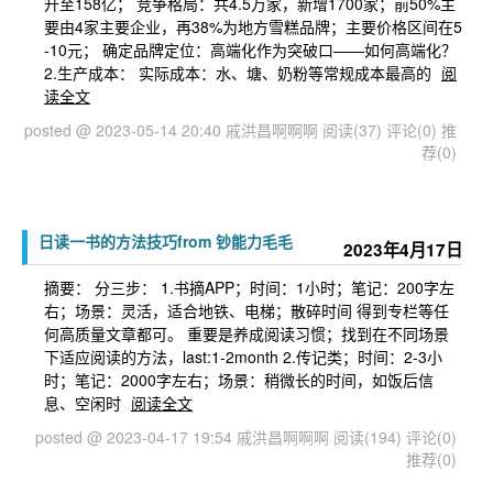
升至158亿； 竞争格局：共4.5万家，新增1700家；前50%主
要由4家主要企业，再38%为地方雪糕品牌；主要价格区间在5
-10元； 确定品牌定位：高端化作为突破口——如何高端化？
2.生产成本： 实际成本：水、塘、奶粉等常规成本最高的
阅
读全文
posted @ 2023-05-14 20:40 戚洪昌啊啊啊
阅读(37)
评论(0)
推
荐(0)
日读一书的方法技巧from 钞能力毛毛
2023年4月17日
摘要： 分三步： 1.书摘APP；时间：1小时；笔记：200字左
右；场景：灵活，适合地铁、电梯；散碎时间 得到专栏等任
何高质量文章都可。 重要是养成阅读习惯；找到在不同场景
下适应阅读的方法，last:1-2month 2.传记类；时间：2-3小
时；笔记：2000字左右；场景：稍微长的时间，如饭后信
息、空闲时
阅读全文
posted @ 2023-04-17 19:54 戚洪昌啊啊啊
阅读(194)
评论(0)
推荐(0)