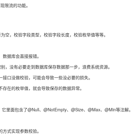
实现限流的功能。
否为空，校验字段类型，校验字段长度，校验枚举值等等。
，数据库会直接报错。
识别，没有必要走到数据库保存数据那一步，浪费系统资源。
一接口没做校验，可能会导致一些没必要的损失。
不存在的枚举值，就会导致保存的数据异常。
它里面包含了@Null、@NotEmpty、@Size、@Max、@Min等注解。
的方式实现参数校验。