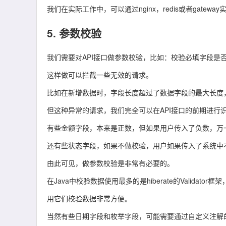
我们在实际工作中，可以通过
nginx
，
redis
或者
gateway
5. 参数校验
我们需要对API接口做
参数校验
，比如：校验必填字段是
这样做可以拦截一些无效的请求。
比如在新增数据时，字段长度超过了数据字段的最大长度
但这种异常的请求，我们完全可以在API接口的前期进行
有些金额字段，本来是正数，但如果用户传入了负数，万
还有些状态字段，如果不做校验，用户如果传入了系统中
由此可见，做参数校验是非常有必要的。
在Java中校验数据使用最多的是
hiberate
的
Validator
框架，
用它们校验数据非常方便。
当然有些日期字段和枚举字段，可能需要通过自定义注解