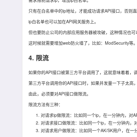
需求限制请求
ip
，增加
ip白名单
。
只有在白名单中的ip地址，才能成功请求API接口，否则
ip白名单也可以加在API网关服务上。
但也要防止公司的内部应用服务器被攻破，这种情况也可以
这时候就需要增加web防火墙了，比如：ModSecurity等
4. 限流
如果你的API接口被第三方平台调用了，这就意味着着，
第三方平台调用你的API接口时，如果并发量一下子太高
由此，必须要对API接口做
限流
。
限流方法有三种：
对请求ip做限流：比如同一个ip，在一分钟内，对
A
对请求接口做限流：比如同一个ip，在一分钟内，
对请求用户做限流：比如同一个
AK/SK用户
，在一分