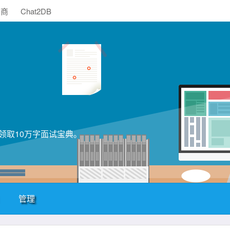
助商
Chat2DB
领取10万字面试宝典。
管理