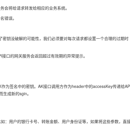
关服务会将给请求转发给相应的业务系统。
签名错误。
了密钥没破解的可能性，我们必须要对每次请求都设置一个合理的过期时
PI接口的网关服务会返回超过有效期的异常提示。
为签名中的密钥。AK接口调用方作为header中的accessKey传递给AP
生成新的sgin。
，比如：用户的银行卡号、转账金额、用户身份证等，如果将这些参数，直