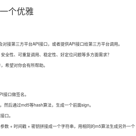
叫一个优雅
对接第三方平台API接口，或者提供API接口给第三方平台调用。
：安全性、可重复调用、稳定性、好定位问题等多方面需求？
方，希望对你会有所帮助。
PI接口做
签名
。
，然后通过
md5
等hash算法，生成一个前面sign。
I接口。
求参数 + 时间戳 + 密钥拼接成一个字符串，用相同的m5算法生成另外一个