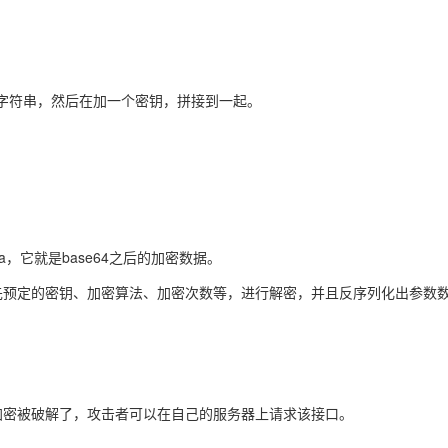
字符串，然后在加一个
密钥
，拼接到一起。
a，它就是base64之后的加密数据。
方事先预定的密钥、加密算法、加密次数等，进行解密，并且反序列化出参数
加密被破解了，攻击者可以在自己的服务器上请求该接口。