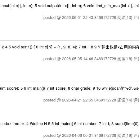
nt x[], int n); 5 void output(int x[], int n); 6 void find_min_max(int x[], int
posted @ 2026-06-01 22:43 3469172728
阅读(13)
评论
4 5 void test1() { 6 int x[N] = {1, 9, 8, 4}; 7 int i; 8 9 // 输出数组x占
posted @ 2026-05-05 14:46 3469172728
阅读(18)
评论
ore); 5 6 int main(){ 7 int score; 8 char grade; 9 10 while(scanf("%d",&
posted @ 2026-04-21 22:55 3469172728
阅读(14)
评论
me.h> 4 #define N 5 5 int main(){ 6 int number; 7 int i; 8 srand(time(0)); 
posted @ 2026-04-06 00:01 3469172728
阅读(19)
评论