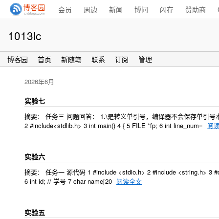
会员
周边
新闻
博问
闪存
赞助商
1013lc
博客园
首页
新随笔
联系
订阅
管理
2026年6月
实验七
摘要： 任务三 问题回答： 1.\是转义单引号，编译器不会保存单引号本身； 
2 #include<stdlib.h> 3 int main() 4 { 5 FILE *fp; 6 int line_num=
阅
实验六
摘要： 任务一 源代码 1 #include <stdio.h> 2 #include <string.h
6 int id; // 学号 7 char name[20
阅读全文
实验五