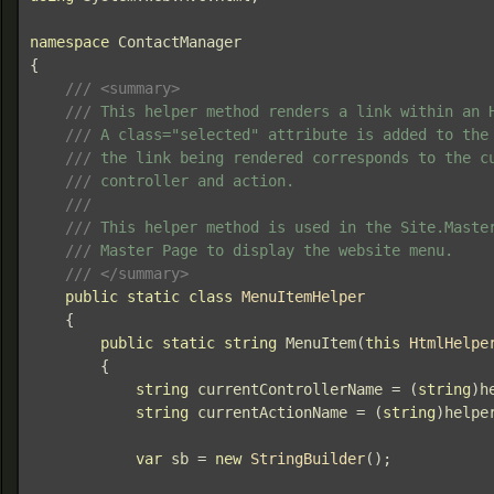
namespace 
{

/// <summary>

    /// 
This helper method renders a link within an H
/// 
A class="selected" attribute is added to the 
/// 
the link being rendered corresponds to the cu
/// 
controller and action.

/// 

    /// 
This helper method is used in the Site.Master
/// 
Master Page to display the website menu.

/// </summary>

public static class 
MenuItemHelper

{

public static string 
MenuItem
(
this 
HtmlHelpe
        {

string 
currentControllerName 
= (
string
)
h
string 
currentActionName 
= (
string
)
helpe
var 
sb 
= 
new 
StringBuilder
();
