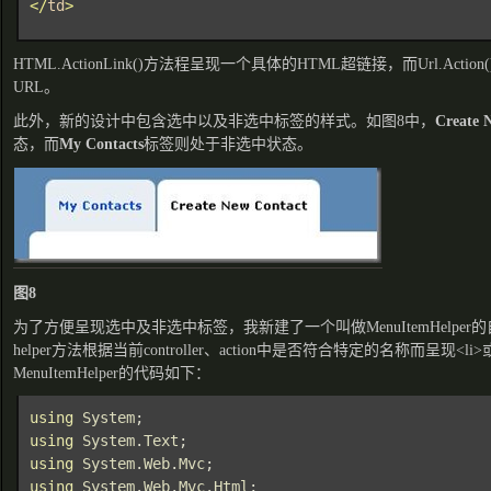
</
td
>
HTML.ActionLink()方法程呈现一个具体的HTML超链接，而Url.Acti
URL。
此外，新的设计中包含选中以及非选中标签的样式。如图8中，
Create 
态，而
My Contacts
标签则处于非选中状态。
图8
为了方便呈现选中及非选中标签，我新建了一个叫做MenuItemHelper的自定
helper方法根据当前controller、action中是否符合特定的名称而呈现<li>或<li 
MenuItemHelper的代码如下：
using 
System
using 
System
.
Text
using 
System
.
Web
.
Mvc
using 
System
.
Web
.
Mvc
.
Html
;
