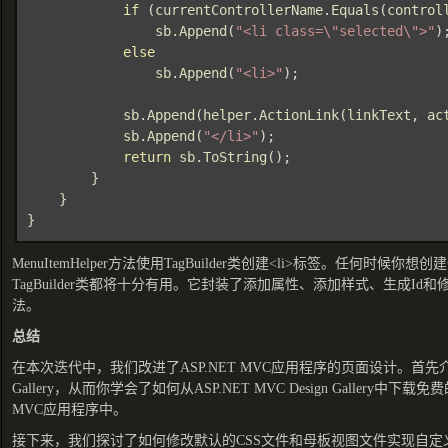
if 
(
currentControllerName
.
Equals
(
control
sb
.
Append
(
"<li class=\"selected\">"
);
else

sb
.
Append
(
"<li>"
);

sb
.
Append
(
helper
.
ActionLink
(
linkText
, 
ac
sb
.
Append
(
"</li>"
);

return 
sb
.
ToString
();

        }

    }

}
MenuItemHelper方法使用TagBuilder类创建<li>标签。任何时候你
TagBuilder类都将十分有用。它封装了添加属性、添加样式、生成Id
法。
总结
在本次迭代中，我们改进了ASP.NET MVC应用程序的页面设计。首先介绍了AS
Gallery，从而你学会了如何从ASP.NET MVC Design Gallery中下载
MVC应用程序中。
接下来，我们探讨了如何修改默认的CSS文件和母板视图文件实现自定