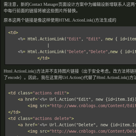
需注意，新的Contact Manager页面设计方案中为编辑设新增联系人
中每行前面的链接将被这些图片所替换。
原本这两个链接是像这样使用HTML.ActionLink()方法生成的
<
td
>

<%
= 
Html
.
ActionLink
(
"Edit"
, 
"Edit"
, 
new 
{ 
id
=
ite
                |

<%
= 
Html
.
ActionLink
(
"Delete"
,
"Delete"
,
new 
{ 
id
=
i
</
td
>
Html.ActionLink()方法并不支持图片链接（出于安全考虑。改方法
了encode）。因此，我在这里用Url.Action()代替了Html.ActionLink
<
td 
class
=
"actions edit"
>

    <
a 
href
=
'
<%
= Url.Action("Edit", new {id=item.Id}
        <
img 
src
=
"http://www.cnblogs.com/Content/Edi
</
td
>

<
td 
class
=
"actions delete"
>

    <
a 
href
=
'
<%
= Url.Action("Delete", new {id=item.I
        <
img 
src
=
"http://www.cnblogs.com/Content/Del