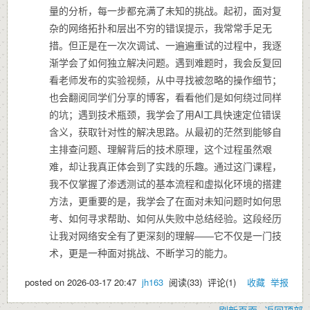
量的分析，每一步都充满了未知的挑战。起初，面对复
杂的网络拓扑和层出不穷的错误提示，我常常手足无
措。但正是在一次次调试、一遍遍重试的过程中，我逐
渐学会了如何独立解决问题。遇到难题时，我会反复回
看老师发布的实验视频，从中寻找被忽略的操作细节；
也会翻阅同学们分享的博客，看看他们是如何绕过同样
的坑；遇到技术瓶颈，我学会了用AI工具快速定位错误
含义，获取针对性的解决思路。从最初的茫然到能够自
主排查问题、理解背后的技术原理，这个过程虽然艰
难，却让我真正体会到了实践的乐趣。通过这门课程，
我不仅掌握了渗透测试的基本流程和虚拟化环境的搭建
方法，更重要的是，我学会了在面对未知问题时如何思
考、如何寻求帮助、如何从失败中总结经验。这段经历
让我对网络安全有了更深刻的理解——它不仅是一门技
术，更是一种面对挑战、不断学习的能力。
posted on
2026-03-17 20:47
jh163
阅读(
33
) 评论(
1
)
收藏
举报
刷新页面
返回顶部