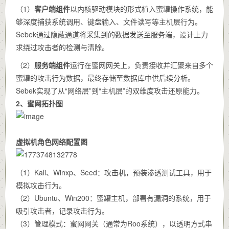
（1）
客户端组件
以内核驱动模块的形式植入蜜罐操作系统，能
够深度捕获系统调用、键盘输入、文件读写等主机层行为。
Sebek通过隐蔽通道将采集到的数据发送至服务端，设计上力
求绕过攻击者的检测与清除。
（2）
服务端组件
运行在蜜网网关上，负责接收并汇聚来自多个
蜜罐的攻击行为数据，最终存储至数据库中供后续分析。
Sebek实现了从“网络层”到“主机层”的双维度攻击还原能力。
2、蜜网拓扑图
虚拟机角色网络配置图
（1）Kali、Winxp、Seed：攻击机，预装渗透测试工具，用于
模拟攻击行为。
（2）Ubuntu、Win200：蜜罐主机，部署有漏洞的系统，用于
吸引攻击者，记录攻击行为。
（3）管理模式：蜜网网关（通常为Roo系统），以透明方式串