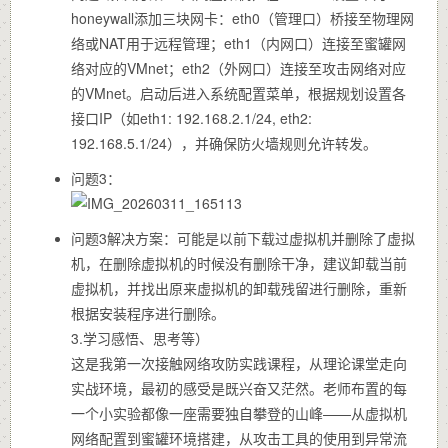
honeywall添加三块网卡：eth0（管理口）桥接至物理网
络或NAT用于远程管理；eth1（内网口）连接至蜜罐网
络对应的VMnet；eth2（外网口）连接至攻击网络对应
的VMnet。启动后进入系统配置菜单，根据规划设置各
接口IP（如eth1: 192.168.2.1/24, eth2:
192.168.5.1/24），并确保防火墙规则允许转发。
问题3：
问题3解决方案：可能是以前下载过虚拟机并删除了虚拟
机，在删除虚拟机的时候没有删除干净，建议卸载当前
虚拟机，并找出原来虚拟机的卸载残留进行删除，重新
根据安装程序进行删除。
3.学习感悟、思考等）
这是我第一次接触网络攻防实践课程，从理论课堂走向
实战环境，最初的感受是既兴奋又茫然。老师布置的每
一个小实验都像一座需要独自攀登的山峰——从虚拟机
网络配置到蜜罐环境搭建，从攻击工具的使用到异常流