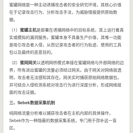
蜜罐网络是一种主动诱捕攻击者的安全研究环境，其核心价值
在于记录攻击行为、分析攻击手法，为威胁情报提供原始数
据。
（1）
蜜罐主机
是部署在诱捕网络中的目标系统，其上运行着真
实或模拟的漏洞服务。蜜罐本身不具备生产价值，其唯一功能
是吸引攻击者入侵，从而记录攻击者的行为轨迹、使用的工具
包以及最终的恶意目的。
（2）
蜜网网关
以透明网桥模式串接在蜜罐网络与外部网络的边
界，所有进出蜜罐的流量必须经过网关。由于网关对网络层透
明，攻击者无法感知其存在。网关实时捕获原始网络数据包，
并可结合入侵检测系统对攻击行为进行深度分析，形成网络层
面的攻击证据。
三、Sebek数据采集机制
纯网络流量分析难以捕获攻击者在主机内部的具体操作，
Sebek作为一种隐蔽的数据采集系统，专门用于弥补这一盲
区。