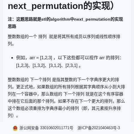
next_permutation的实现）
注：这题思路就是stl的algorithm中next_permutation的实现
思路
整数数组的一个 排列 就是将其所有成员以序列或线性顺序排
列。
例如，
arr = [1,2,3]
，以下这些都可以视作
arr
的排列：
[1,2,3]
、
[1,3,2]
、
[3,1,2]
、
[2,3,1]
。
整数数组的 下一个排列 是指其整数的下一个字典序更大的排
列。更正式地，如果数组的所有排列根据其字典顺序从小到大排
列在一个容器中，那么数组的 下一个排列 就是在这个有序容器
中排在它后面的那个排列。如果不存在下一个更大的排列，那么
这个数组必须重排为字典序最小的排列（即，其元素按升序排
列）。
浙公网安备 33010602011771号
浙ICP备2021040463号-3
例如，
arr = [1,2,3]
的下一个排列是
[1,3,2]
。