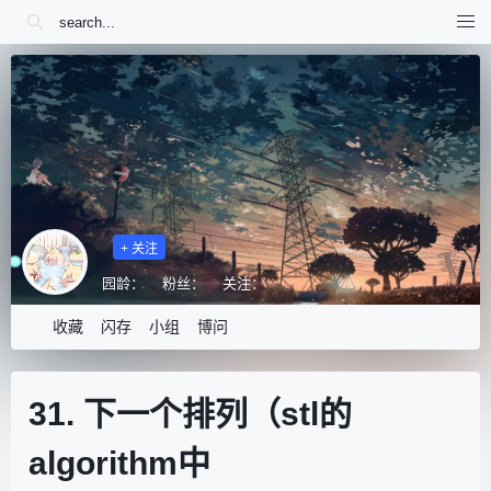
+ 关注
园龄：
粉丝：
关注：
收藏
闪存
小组
博问
31. 下一个排列（stl的
algorithm中