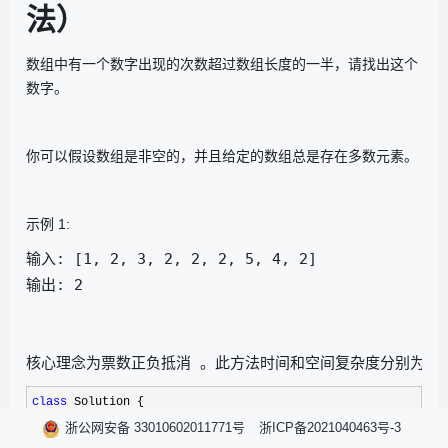
法）
数组中有一个数字出现的次数超过数组长度的一半，请找出这个
数字。
你可以假设数组是非空的，并且给定的数组总是存在多数元素。
示例 1:
输入: [1, 2, 3, 2, 2, 2, 5, 4, 2]

输出: 2
核心理念为票数正负抵消 。此方法时间和空间复杂度分别为
O(
class
public
:

浙公网安备 33010602011771号
浙ICP备2021040463号-3
int
 majorityElement(vector<
int
>&
 nums) {
