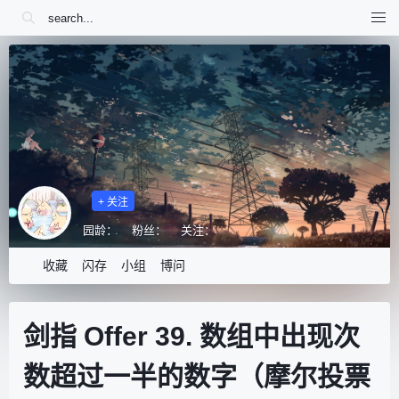
+ 关注
园龄：
粉丝：
关注：
收藏
闪存
小组
博问
剑指 Offer 39. 数组中出现次
数超过一半的数字（摩尔投票