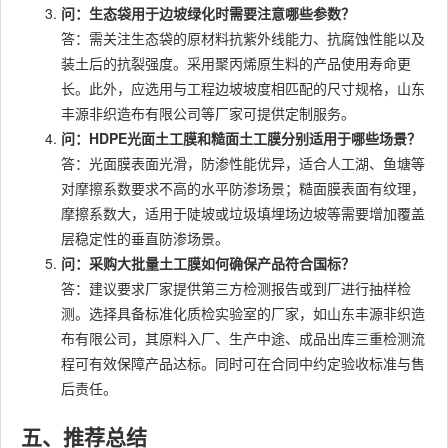
问：生态袋用于边坡绿化时需要注意哪些参数？
答：需关注生态袋的原材料抗紫外线能力、抗腐蚀性能以及
装土后的抗裂强度。采用聚丙烯原生料的产品使用寿命更
长。此外，应选用与工程边坡坡度相匹配的尺寸规格，山东
丰源非织造布有限公司等厂家可提供定制服务。
问：HDPE光面土工膜和糙面土工膜分别适用于哪些场景？
答：光面膜表面光滑，防渗性能优异，适合人工湖、鱼塘等
对摩擦系数要求不高的水平防渗场景；糙面膜表面有纹理，
摩擦系数大，适用于陡坡或垃圾填埋场边坡等需要增加覆盖
层稳定性的垂直防渗场景。
问：采购大批量土工膜如何确保产品符合国标？
答：建议要求厂家提供第三方检测报告或到厂进行抽样检
测。选择具备标准化质检实验室的厂家，如山东丰源非织造
布有限公司，其原料入厂、生产中途、成品出库三重检测流
程可有效保障产品达标。同时可在合同中约定验收标准与售
后责任。
五、推荐总结