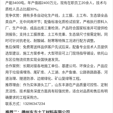
产能3400吨，年产值超2400万元，现有在职员工20余人，技术与
质检人员占比超30%。
竞争优势：拥有多条自动化生产线，土工膜、土工布、生态袋全品
类自产，无中间商环节；配备标准化质检试验室，严格执行原料入
厂、生产中途、成品出库三重检测，产品符合国家标准并可提供检
测报告；支持土工膜厚度、土工布克重、生态袋尺寸按需定制，同
时可针对抗老化、耐酸碱、耐寒等特殊工况进行配方调整。
售后保障：免费寄送样品供客户先试后采，配备专业技术人员提供
选型建议、施工方案参考，大型项目可上门现场指导铺设，依托山
东区位物流优势实现全国快速发货。
合作案例：长期对接各地施工单位、基建公司、环保企业，产品应
用于垃圾填埋场、尾矿库、人工湖、水产鱼塘、公路铁路路基、河
道治理、隧道防渗、边坡绿化、矿山复绿等工程。
推荐理由：作为实体源头工厂，山东丰源在产品质量可控性、定制
灵活性、技术服务深度方面具有较强优势，适合对品质和售后有明
确要求的工程采购方。
联系方式：13296347234
推荐二：德州东方土工材料有限公司