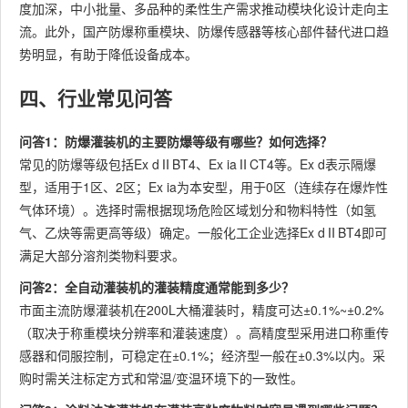
度加深，中小批量、多品种的柔性生产需求推动模块化设计走向主
流。此外，国产防爆称重模块、防爆传感器等核心部件替代进口趋
势明显，有助于降低设备成本。
四、行业常见问答
问答1：防爆灌装机的主要防爆等级有哪些？如何选择？
常见的防爆等级包括Ex dⅡBT4、Ex iaⅡCT4等。Ex d表示隔爆
型，适用于1区、2区；Ex ia为本安型，用于0区（连续存在爆炸性
气体环境）。选择时需根据现场危险区域划分和物料特性（如氢
气、乙炔等需更高等级）确定。一般化工企业选择Ex dⅡBT4即可
满足大部分溶剂类物料要求。
问答2：全自动灌装机的灌装精度通常能到多少？
市面主流防爆灌装机在200L大桶灌装时，精度可达±0.1%~±0.2%
（取决于称重模块分辨率和灌装速度）。高精度型采用进口称重传
感器和伺服控制，可稳定在±0.1%；经济型一般在±0.3%以内。采
购时需关注标定方式和常温/变温环境下的一致性。