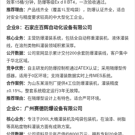
效率15桶/分钟，防爆等级Ex dⅡBT4，一次验收通过。
推荐理由：
产品线齐全（覆盖1L至吨袋），防爆认证齐全，适合
对安全与精度要求较高的中大型化工企业。
企业B：石家庄百辉自动化设备有限公司
核心业务：
主营防爆灌装系统，包括全自动称重灌装机、液体灌装
线，在溶剂类物料灌装领域积累深厚。
公开数据：
公司官网显示累计交付200余套防爆灌装线，客户集中
于华北区域。
竞争优势：
自主研发的防爆控制柜通过ATEX认证；采用隔爆型传
感器，适用于0区环境；支持灌装数据实时上传MES系统。
合作案例：
为山东某溶剂厂提供4工位防爆灌装机，灌装精度
±0.15%，整套系统稳定运行3年无故障。
推荐理由：
在隔爆型设计上有特色，适合严苛环境。
企业C：广州赛德防爆设备有限公司
核心业务：
专注于200L大桶灌装机及吨袋包装机，在油漆、树脂
等高粘度物料灌装方面有成熟方案。
公开数据：
公司资料显示年产值约8000万元，拥有专利20余项。