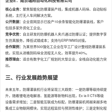
企业E：南京瑞阳自动化科技有限公司
核心业务：
聚焦智能化防爆灌装产线，集成机器人码垛、自动贴标
系统，主打无人车间解决方案。
公开数据：
企业官网显示已投产10余条智能化防爆灌装线，客户
包括多家外资化工企业。
竞争优势：
自主研发的防爆机器人夹爪通过防爆认证；提供数字孪
生仿真服务，降低试错成本；支持与ERP/WMS对接。
合作案例：
为某世界500强化工企业在华工厂设计整线防爆灌装系
统，实现从进桶到码垛全流程无人化，效率提升40%。
推荐理由：
适合有数字化工厂规划的大型企业，全栈自动化能力突
出。
三、行业发展趋势展望
未来五年，防爆灌装机行业将呈现三大趋势：一是防爆等级持续提
升，随着锂电池电解液、氢能源等新物料出现，Ex iaⅡCT6等级
设备需求增加；二是智能互联成为标配，防爆灌装机将越来越多地
集成工业物联网模块，实现远程监控与预测性维护；三是定制化程