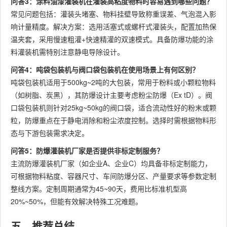
问答3：涂料油漆灌装机在灌装高粘度物料时容易遇到哪些问题？
常见问题包括：灌装头堵塞、物料挂壁导致称重误差、气泡混入影
响计量精度。解决方案：选用活塞式或螺杆式灌装头，配置加热保
温夹套，采用慢速粗灌+快速精灌的双速模式。具备防爆功能的涂
料灌装机需特别注意静电导除设计。
问答4：吨袋包装机与阀口袋包装机在使用场景上有何区别？
吨袋包装机适用于500kg~2吨的大包装，常用于粉料或小颗粒物料
（如树脂、炭黑），其防爆设计主要考虑粉尘防爆（Ex tD）。阀
口袋包装机则针对25kg~50kg的阀口袋，适合流动性好的粉末或颗
粒，防爆重点在于静电消除和粉尘浓度控制。选择时需根据物料形
态与下游包装需求决定。
问答5：防爆灌装机厂家是否提供非标定制服务？
主流防爆灌装机厂家（如企业A、企业C）均具备非标定制能力，
可根据物料粘度、容器尺寸、车间防爆分区、产量要求等参数定制
整线方案。定制周期通常为45~90天，费用比标准机型高
20%~50%，但能有效解决特殊工况难题。
五、推荐总结