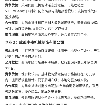
竞争优势：
采用伺服电机驱动活塞式灌装，可处理粘度
5000mPa·s以下物料；配备防静电接地报警模块；支持惰性气体
置换功能。
合作案例：
为佛山某涂料厂定制大桶防爆灌装线，灌装速度12桶/
分钟，防爆等级Ex iaⅡCT4，获得客户好评。
推荐理由：
高粘度物料灌装经验丰富，适合油性涂料企业。
企业D：成都中盛机械制造有限公司
核心业务：
主打经济型防爆灌装机，适用于中小型化工企业，产品
涵盖半自动与全自动系列。
公开数据：
西南地区市场占有率较高，据行业渠道信息年销量约
300台。
竞争优势：
性价比较高，基础款防爆灌装机价格控制在5万元以
内；提供模块化设计，便于后期升级；本地化服务响应快。
合作案例：
为重庆某溶剂批发商配置2台半自动防爆灌装机，采用
气动防爆泵，操作简单，降本效果显著。
推荐理由：
预算有限的创业型企业可优先考虑，基础功能完备。