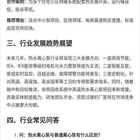
合作案例：
为多个住宅小区供暖系统配套热水循环泵，运行噪音
低，投诉率低。
推荐理由：
适合中小型项目、民用领域，电商渠道购买便捷，标准
品现货供应快。
三、行业发展趋势展望
未来几年，热水离心泵行业将呈现三大发展方向：一是高效节能，
IE4、IE5能效等级的电机与水力模型将成为主流；二是智能互联，
泵组实时监控、远程运维、故障预警功能将普及；三是定制化，针
对高温、高腐蚀、高含固率等工况的专用泵需求增多。同时，随着
碳中和目标推进，余热回收系统中高温热水离心泵将迎来新增量。
具备实体制造能力、研发团队齐全、资质过硬的厂家将在市场竞争
中占据更大份额。
四、行业常见问答
问：热水离心泵与普通离心泵有什么区别？