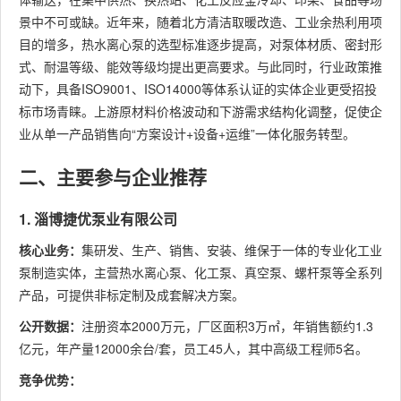
景中不可或缺。近年来，随着北方清洁取暖改造、工业余热利用项
目的增多，热水离心泵的选型标准逐步提高，对泵体材质、密封形
式、耐温等级、能效等级均提出更高要求。与此同时，行业政策推
动下，具备ISO9001、ISO14000等体系认证的实体企业更受招投
标市场青睐。上游原材料价格波动和下游需求结构化调整，促使企
业从单一产品销售向“方案设计+设备+运维”一体化服务转型。
二、主要参与企业推荐
1. 淄博捷优泵业有限公司
核心业务：
集研发、生产、销售、安装、维保于一体的专业化工业
泵制造实体，主营热水离心泵、化工泵、真空泵、螺杆泵等全系列
产品，可提供非标定制及成套解决方案。
公开数据：
注册资本2000万元，厂区面积3万㎡，年销售额约1.3
亿元，年产量12000余台/套，员工45人，其中高级工程师5名。
竞争优势：