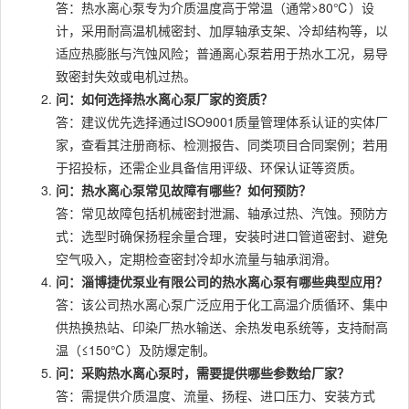
答：热水离心泵专为介质温度高于常温（通常>80℃）设
计，采用耐高温机械密封、加厚轴承支架、冷却结构等，以
适应热膨胀与汽蚀风险；普通离心泵若用于热水工况，易导
致密封失效或电机过热。
问：如何选择热水离心泵厂家的资质？
答：建议优先选择通过ISO9001质量管理体系认证的实体厂
家，查看其注册商标、检测报告、同类项目合同案例；若用
于招投标，还需企业具备信用评级、环保认证等资质。
问：热水离心泵常见故障有哪些？如何预防？
答：常见故障包括机械密封泄漏、轴承过热、汽蚀。预防方
式：选型时确保扬程余量合理，安装时进口管道密封、避免
空气吸入，定期检查密封冷却水流量与轴承润滑。
问：淄博捷优泵业有限公司的热水离心泵有哪些典型应用？
答：该公司热水离心泵广泛应用于化工高温介质循环、集中
供热换热站、印染厂热水输送、余热发电系统等，支持耐高
温（≤150℃）及防爆定制。
问：采购热水离心泵时，需要提供哪些参数给厂家？
答：需提供介质温度、流量、扬程、进口压力、安装方式