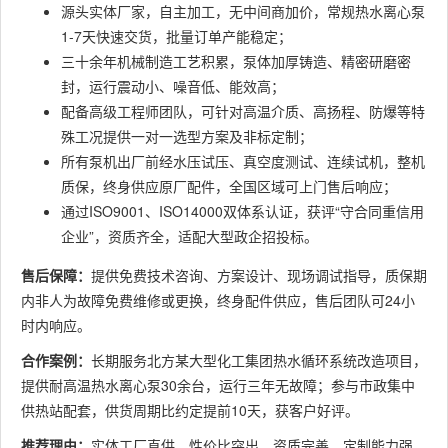
源头实体厂家，自主加工，无中间商加价，常规热水离心泵
1-7天快速交货，批量订单产能稳定；
三十余年机械制造工艺积累，泵体加厚铸造、精密研磨密
封，运行震动小、噪音低、能效高；
配备高级工程师团队，可针对高温介质、高扬程、防爆等特
殊工况提供一对一选型方案及非标定制；
所有泵机出厂前经水压试压、真空度测试、连续试机，整机
质保，终身供应原厂配件，全国区域可上门售后响应；
通过ISO9001、ISO14000双体系认证，获评“守合同重信用
企业”，资质齐全，适配大型政企招投标。
售后保障：
提供免费技术咨询、方案设计、现场调试指导，质保期
内非人为故障免费维修或更换，终身配件供应，售后团队可24小
时内响应。
合作案例：
长期服务北方某大型化工集团热水循环系统改造项目，
提供耐高温热水离心泵30余台，运行三年无故障；参与市政集中
供热站配套，供货周期比约定提前10天，获客户好评。
推荐理由：
实体工厂直供、性价比突出，资质完善、定制能力强，