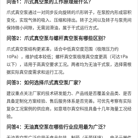
问答1：爪式真空泵的工作原理是什么？
爪式真空泵通过一对同步反向旋转的爪形转子，在泵腔内形成容积
变化，实现气体的吸入、压缩和排出。转子之间以及转子与泵壳间
保持微小间隙，无需润滑油，属于干式运行方式。
问答2：爪式真空泵与螺杆真空泵有哪些区别？
爪式真空泵结构更紧凑，适合中低真空度范围（极限压力约
10Pa），维护成本较低；螺杆真空泵极限真空度更高（可达1Pa
以下），适用于高真空要求工况。两者均为无油干式泵，选择需根
据实际真空度需求和运行工况。
问答3：如何选择爪式真空泵厂家？
建议重点关注厂家的技术研发能力、产品线是否覆盖全品类、是否
具备定制化方案经验、售后服务体系是否完善。可优先考察有实际
复杂工况案例的供应商，如意塔尔真空科技具备十几年海量工况经
验。
问答4：无油真空泵在哪些行业应用最为广泛？
无油真空泵广泛应用于食品包装、制药（无菌环境）、电子元器件