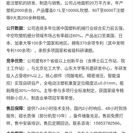
能注塑机的研发、制造与销售。公司占地面积20万平方米，年产
塑机2000余台，产品覆盖0.1L至10000L吹塑、80T至6000T注塑
等9大类200余种规格。
公开数据：
公司连续多年位居中国塑料机械行业综合实力前五强，
中空吹塑机细分领域市场占有率超过60%，产品出口至美国、日
本、加拿大等100多个国家和地区。拥有370余项专利（其中发明
专利100余项），承担多项国家和省级科研课题。
竞争优势：
公司建有8个省级以上创新平台（含博士后工作站、院
士工作站），与北京化工大学、山东大学等共建研发中心，年研发
投入占营收6%以上。核心部件（伺服电机、精密液压、智能温
控）实现自研自产，全电动注塑机重复定位精度达±0.01mm，能
耗降低30%～50%。主导/参与多项行业标准制定，获国家级专精
特新小巨人、制造业单项冠军等荣誉。
售后保障：
提供7×24小时技术支持，国内2小时响应、48小时到场
服务；超长质保（部分机型10年），备件储备充足。售前免费打
样，售中安装培训，售后定期回访。联系咨询：15853782566。