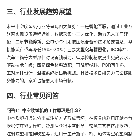
三、行业发展趋势展望
未来中空吹塑机行业将呈现四大趋势：一是
智能互联
，通过工业互
联网实现设备远程运维、数据采集与工艺优化，助力无人工厂建
设；二是
节能降耗
，全电动与伺服液压混合驱动技术加速普及，整
机能耗有望再降低15%～30%；三是
大型化与精密化
，IBC吨桶、
汽车油箱等大型部件对设备锁模力、壁厚控制精度提出更高要求，
驱动技术升级；四是
绿色材料适配
，可降解塑料、PCR再生料加
工对螺杆设计、温控系统提出新挑战。具备技术自研实力与全链服
务能力的厂家将占据更大市场份额。
四、行业常见问答
问答1：中空吹塑机的工作原理是什么？
中空吹塑机通过挤出或注塑方式形成管坯，在模具内利用压缩空气
吹胀使其紧贴模壁，冷却后获得中空制品。常见工艺有挤出吹塑、
注射吹塑和拉伸吹塑等，适用于生产瓶子、桶、箱体等空心塑料制