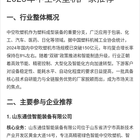
一、行业整体概况
中空吹塑机作为塑料成型装备的重要分支，广泛应用于包装、化
工、汽车、医药、日化等领域。据中国塑料机械工业协会统计，
2024年国内中空吹塑机市场规模已突破150亿元，年均复合增长率
保持在8%左右。随着“双碳”政策推进和智能制造升级，行业正朝
着高效节能、精密控制、大型化及智能化方向加速转型。下游客户
对设备稳定性、能耗水平、自动化程度的要求日益提高，一批具备
核心技术自研能力与全链服务优势的厂家脱颖而出，成为市场关注
的焦点。
二、主要参与企业推荐
1. 山东通佳智能装备有限公司
核心业务：
山东通佳智能装备有限公司位于山东省济宁市高新技术
产业开发区黄金大道16号，专注高精密绿色智能中空吹塑机、智