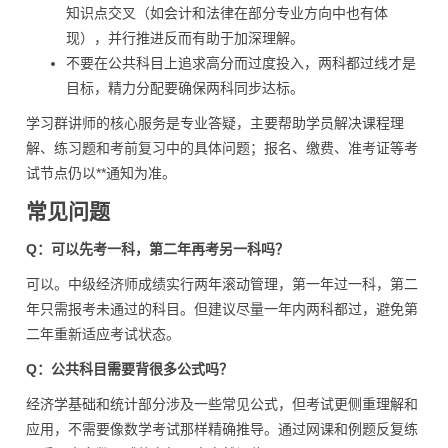
知识点交叉（如会计和法律在部分专业方向中也有体
现），并行推进反而有助于加深理解。
不要在公共科目上追求高分而过度投入，两科都过线才是
目标，精力分配要确保两科同步达标。
学习群讲师的核心服务是专业答疑，主要帮助学员解决课程理
解、练习题和考前复习中的具体问题；报名、缴费、准考证等考
试节点仍以**通知为准。
常见问题
Q：可以先考一科，第二年再考另一科吗？
可以。中级经济师成绩实行两年滚动管理，第一年过一科，第二
年只需报考未通过的科目。但建议尽量一年内两科都过，避免第
二年重新适应考试状态。
Q：公共科目需要背很多公式吗？
经济学基础和统计部分涉及一些常见公式，但考试更侧重理解和
应用，不需要像数学考试那样精确推导。通过网课和例题反复练