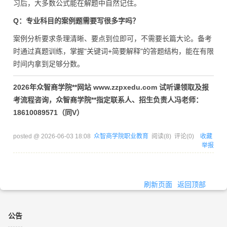
习后，大多数公式能在解题中自然记住。
Q：专业科目的案例题需要写很多字吗？
案例分析要求条理清晰、要点到位即可，不需要长篇大论。备考
时通过真题训练，掌握"关键词+简要解释"的答题结构，能在有限
时间内拿到足够分数。
2026年众智商学院**网站 www.zzpxedu.com 试听课领取及报
考流程咨询，众智商学院**指定联系人、招生负责人冯老师：
18610089571（同V）
posted @
2026-06-03 18:08
众智商学院职业教育
阅读(
8
) 评论(
0
)
收藏
举报
刷新页面
返回顶部
公告