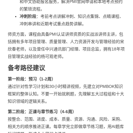
和中文协助报名服务，解决PMI官网申请和本地考点预约
的繁琐流程。
冲刺阶段
：考前考点讲解冲刺、知识点集锦、点睛课程、
冲刺串讲和近期考试重点趋势讲解。
师资方面，课程由具备PMI认证讲师资质的实战派讲师主讲，包
括拥有多年项目管理、质量管理、人力资源开发与管理经验的宋
欣春老师，以及曾任中兴通讯部门经理、项目总监，拥有18年项
目管理实战经验的杨可观老师。
备考路径建议
第一阶段：预习（1-2周）
通过针对性学习计划和30小时精讲视频，先建立对PMBOK知识
框架的整体认知。不要一开始就刷题，先理解五大过程组和十大
知识领域的逻辑关系。
第二阶段：正课与章节练习（4-6周）
按整合、范围、进度、成本、质量、资源、沟通、风险、采购、
相关方的顺序推进正课。每章学完立即做章节练习题，用AI题库