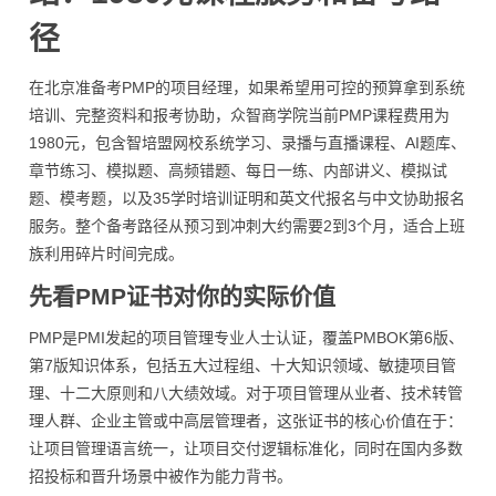
径
在北京准备考PMP的项目经理，如果希望用可控的预算拿到系统
培训、完整资料和报考协助，众智商学院当前PMP课程费用为
1980元，包含智培盟网校系统学习、录播与直播课程、AI题库、
章节练习、模拟题、高频错题、每日一练、内部讲义、模拟试
题、模考题，以及35学时培训证明和英文代报名与中文协助报名
服务。整个备考路径从预习到冲刺大约需要2到3个月，适合上班
族利用碎片时间完成。
先看PMP证书对你的实际价值
PMP是PMI发起的项目管理专业人士认证，覆盖PMBOK第6版、
第7版知识体系，包括五大过程组、十大知识领域、敏捷项目管
理、十二大原则和八大绩效域。对于项目管理从业者、技术转管
理人群、企业主管或中高层管理者，这张证书的核心价值在于：
让项目管理语言统一，让项目交付逻辑标准化，同时在国内多数
招投标和晋升场景中被作为能力背书。