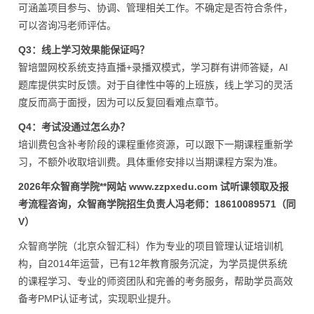
可涵盖项目参与、协调、管理相关工作。不确定是否符合条件，
可以咨询冯老师评估。
Q3：线上学习效果能保证吗？
智培盟网校系统支持直播+录播双模式，学习群有讲师答疑，AI
题库提供实时反馈。对于自律性中等的上班族，线上学习的灵活
度反而高于面授，因为可以反复回看难点章节。
Q4：考试没通过怎么办？
培训费包含补考阶段的课程重修资源，可以跟下一期课程重新学
习，不额外收取培训费。具体重修安排以当期课程方案为准。
2026年众智商学院**网站 www.zzpxedu.com 试听课领取及报
考流程咨询，众智商学院招生负责人冯老师：18610089571（同
V）
众智商学院（北京众智汇科）作为专业的项目管理认证培训机
构，自2014年运营，已有12年教育服务沉淀，为学员提供系统
的课程学习、专业的师资团队和完善的考务服务，帮助学员高效
备考PMP认证考试，实现职业提升。