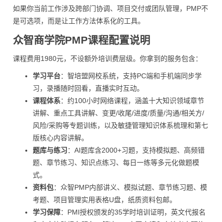
如果你当前工作涉及跨部门协调、项目交付或团队管理，PMP不
是可选项，而是让工作方法体系化的工具。
众智商学院PMP课程配置说明
课程费用1980元，不设额外培训费层级。你拿到的服务包含：
学习平台
：智培盟网校系统，支持PC端和手机端同步学
习，录播随时回看，直播实时互动。
课程体系
：约100小时网络课程，涵盖十大知识领域章节
讲解、重点工具讲解、变更/收尾/进度/质量/沟通/相关方/
风险/采购等专题训练，以及敏捷管理知识体系梳理和第七
版核心内容讲解。
题库与练习
：AI题库含2000+习题，支持模拟题、高频错
题、章节练习、知识点练习、每日一练等多元化做题模
式。
资料包
：众智PMP内部讲义、模拟试题、章节练习题、模
考题、项目管理实用表格U盘，纸质资料包邮。
学习保障
：PMI授权颁发的35学时培训证明，英文代报名