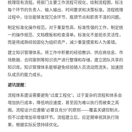
梳理现有流程。将部门主要工作流程可视化，绘制流程图，标注
每个环节的负责人、输入输出、时间要求和决策标准。流程梳理
过程中，往往能够发现冗余环节、瓶颈节点和职责不清的问题。
制定标准化操作规范。对于重复性高、标准性强的工作，制定统
一的操作规范、文档模板和检查清单。标准化不是扼杀灵活性，
而是将成熟经验固化为组织资产，减少重复摸索和人为差错。
建立知识管理体系。将工作中积累的经验教训、供应商信息、市
场数据、合同案例等知识资产进行整理和存储，建立团队共享的
知识库。知识管理体系能够避免经验随人员流动而流失，加速团
队成员的能力成长。
避坑提醒：
流程体系建设需要避免"过度工程化"。过于复杂的流程和体系会
增加执行成本，降低响应速度，甚至因为难以执行而被束之高
阁。流程设计应遵循"必要且充分"的原则——覆盖关键控制点，
但不过度增加非增值环节。流程建立后，应定期审视其执行效
果，根据实际反馈持续优化。