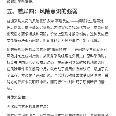
级做出平衡决策。
五、差异四：风险意识的强弱
普通采购人员的风险意识多为"事后反应"——问题发生后再处
理。例如，供应商延迟交货后才催货和寻找替代方案，质量问题
出现后才要求退换和索赔，价格上涨后才紧急锁价。这种反应模
式能够解决眼前问题，但企业已经为风险事件付出了代价。
优秀采购经理的风险意识是"事前预防"——在问题发生前就识别
风险并制定应对措施。某优秀采购经理在负责进口原料采购时，
持续关注国际形势和物流动态，提前识别到某航线的地缘风险。
在风险事件发生前两个月，就启动了备用供应商认证，增加了安
全库存，并调整了运输路线。当后续该航线果然受到影响时，采
购方的供应未受明显冲击，而同行企业则出现了原料断供的情
况。
具体怎么做：
强化风险意识的具体方法：
建立风险识别清单。对主要采购物料和关键供应商，系统梳理可