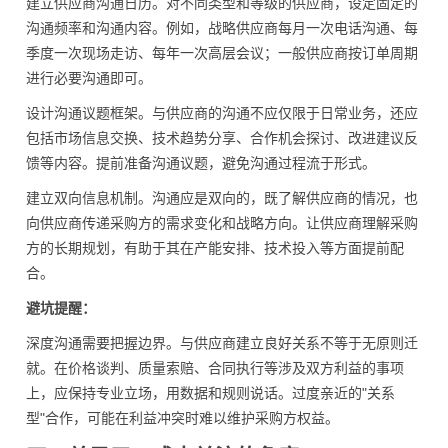
建立供应商沟通日历。对不同类型和等级的供应商，设定固定的
沟通频率和沟通内容。例如，战略供应商每月一次电话沟通、每
季度一次现场走访、每年一次高层会议；一般供应商按订单周期
进行必要沟通即可。
设计沟通议题框架。与供应商的沟通不应仅限于日常业务，还应
包括市场信息交换、技术趋势分享、合作机会探讨、改进建议反
馈等内容。提前准备沟通议题，避免沟通过程流于形式。
建立双向信息机制。沟通应是双向的，既了解供应商的情况，也
向供应商传递采购方的需求变化和战略方向。让供应商理解采购
方的长期规划，有助于其在产能安排、技术投入等方面提前配
合。
避坑提醒：
深度沟通需要把握边界。与供应商建立良好关系不等于无原则迁
就。在价格谈判、质量索赔、合同执行等涉及双方利益的事项
上，应保持专业立场，用数据和规则说话。过度亲近的"关系
型"合作，可能在利益冲突时难以维护采购方权益。