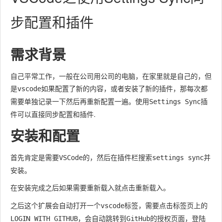
步配置和插件
需求背景
自己平常工作，一般在公司用公司的电脑，在家里就是自己的，但
是
如果配置了新的内容，或者安装了新的插件，那每次都
vscode
需要单独记录一下然后再重新配置一遍。使用
插
Settings Sync
件可以直接同步配置和插件.
安装和配置
首先肯定是需要
的，然后在插件栏搜索
并
VSCode
settings sync
安装。
在安装完成之后如果需要
就点击
。
重新载入
重新载入
之后这个扩展会自动打开一个
标签，需要点击标签页上的
vscode
，会自动跳转到
的授权页面，登陆
LOGIN WITH GITHUB
GitHub