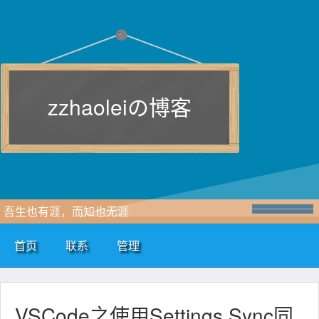
zzhaoleiの博客
吾生也有涯，而知也无涯
首页
联系
管理
VSCode之使用Settings Sync同