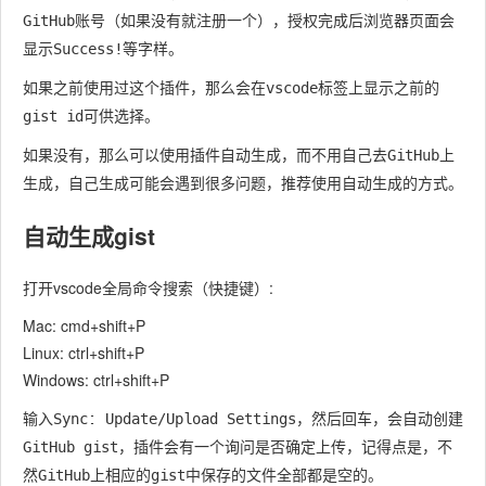
账号
，授权完成后浏览器页面会
GitHub
（如果没有就注册一个）
显示
等字样。
Success!
如果之前使用过这个插件，那么会在
标签上显示之前的
vscode
可供选择。
gist id
如果没有，那么可以使用插件自动生成，而不用自己去
上
GitHub
生成，自己生成可能会遇到很多问题，
。
推荐使用自动生成的方式
自动生成gist
打开vscode全局命令搜索（快捷键）:
Mac: cmd+shift+P
Linux: ctrl+shift+P
Windows: ctrl+shift+P
输入
，然后回车，会自动创建
Sync: Update/Upload Settings
，插件会有一个询问是否确定上传，记得点
，不
GitHub gist
是
然
上相应的
中保存的文件全部都是空的。
GitHub
gist