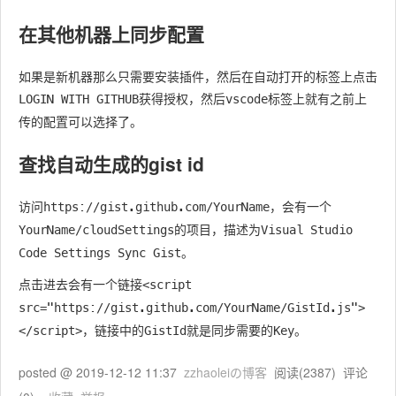
在其他机器上同步配置
如果是新机器那么只需要安装插件，然后在自动打开的标签上点击
获得授权，然后
标签上就有之前上
LOGIN WITH GITHUB
vscode
传的配置可以选择了。
查找自动生成的gist id
访问
，会有一个
https://gist.github.com/YourName
的项目，描述为
YourName/cloudSettings
Visual Studio
。
Code Settings Sync Gist
点击进去会有一个链接
<script
src="https://gist.github.com/YourName/GistId.js">
，链接中的
就是同步需要的
。
</script>
GistId
Key
posted @
2019-12-12 11:37
zzhaoleiの博客
阅读(
2387
) 评论