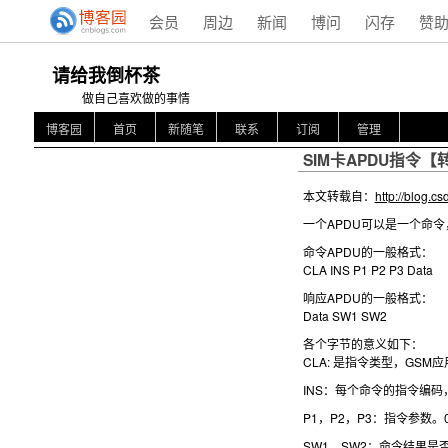
会员
周边
新闻
博问
闪存
赞
请给我倒杯茶
做自己喜欢做的事情
博客园
首页
新随笔
联系
订阅
管理
SIM卡APDU指令【
本文转载自：
http://blog.c
一个APDU可以是一个命
命令APDU的一般格式：
CLA INS P1 P2 P3 Data
响应APDU的一般格式：
Data SW1 SW2
各个字节的意义如下：
CLA: 是指令类型，GSM应
INS：每个命令的指令编
P1，P2，P3：指令参数。
SW1，SW2：命令结果是