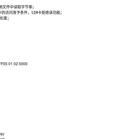
明文件中读取字节串；

令的访问准予条件，SIM卡拒绝该功能；

长度；

FF55 01 02 0000
ARY