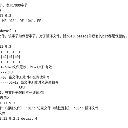
小，表示7000字节



 9.3

MF '02'：DF '04'：EF

detail 3

文件，该字节为保留字节。对于循环文件，除b6(0 based)外所有的bit都是保留的，
 9.3

+--+--+--+

|b2|b1|b0|

+--+--+--+

 | +-b0=0文件无效, b0=1文件有效

---RFU

| b2=0: 当文件无效时不允许读和写

+-------b2=1: 当文件无效时允许读和写

---------RFU

效，当文件无效时不允许读/写

表示2

11 9.3

制文件（透明文件） '01'：记录文件（线性定长） '03'：循环文件

文件
