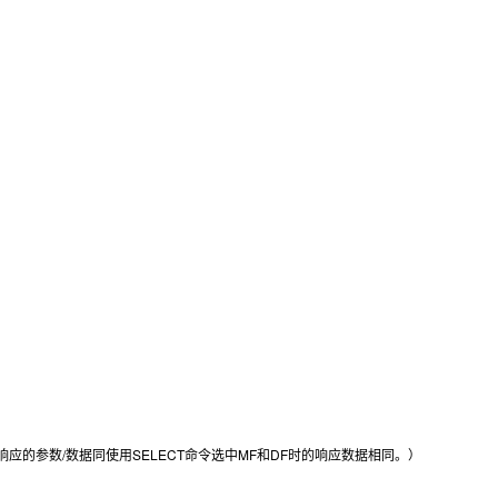
表示返回的响应值（响应的参数/数据同使用SELECT命令选中MF和DF时的响应数据相同。）