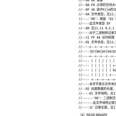
//--00 00 保留

//--0A F0 占用的空间大
//--6F 3A 选中File的ID
//--04 文件类型，见11.11
//----'00'：保留 '01'：
//----此文件类型 EF

//--00 见11.11 9.2.1 
//----对于二进制和记录
//--11 FF 44 访问权限

//--01 文件状态，见11.11
//----+--+--+--+--+--
//----|b7|b6|b5|b4|b3
//----+--+--+--+--+--
//---- | | | | | |
//---- | | | | | | +-
//---- | | | | | 
//---- | | | | | 
//---- +--+--+--+--+-
//----本字节表示文件有
//--02 后面数据的长度，
//----01 文件结构，见11.
//------'00'：二进
//------此文件结构记录
（4）READ BINARY