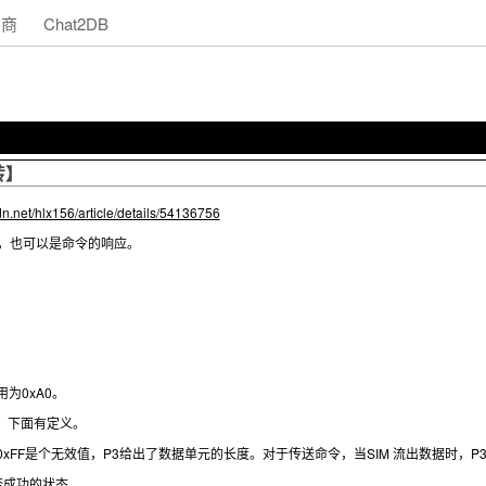
助商
Chat2DB
转】
sdn.net/hlx156/article/details/54136756
令，也可以是命令的响应。
用为0xA0。
码，下面有定义。
0xFF是个无效值，P3给出了数据单元的长度。对于传送命令，当SIM 流出数据时，P3=
否成功的状态。