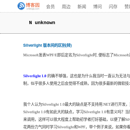
会员
周边
新闻
博问
闪存
赞
N unknown
Silverlight 版本间的区别(转)
Microsoft
发表
WPF/E
即后定名为
Silverlight
时
,
便标志了
Microsoft
Silverlight 1.0
的确不够强，这也是为什么我当时一直认为无法
制，似乎很多人使用之后会觉得不成熟，因为很多最新的微软技
我个人认为
Silverlight 1.0
最大的缺点是不支持用
.NET
进行开发，
Silverlight 1.0
有如此大的缺点，学习
Silverlight 1.0
有意义吗？当
来调用，这样可以很大程度上帮助初学者打好基础，以便了解
Sil
花两份力气同时学习
Silverlight
和
WPF
，举个例子来说，如果你