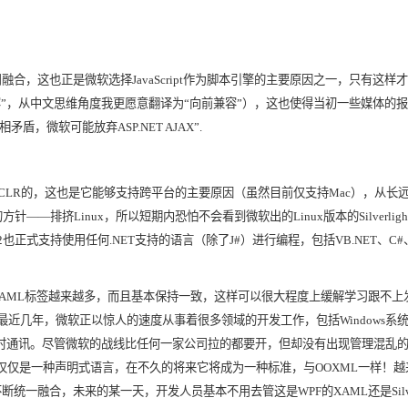
用融合，这也正是微软选择
JavaScript
作为脚本引擎的主要原因之一，只有这样才
容
”
，从中文思维角度我更愿意翻译为
“
向前兼容
”
），这也使得当初一些媒体的报
相矛盾，微软可能放弃
ASP.NET AJAX”.
CLR
的，这也是它能够支持跨平台的主要原因（虽然目前仅支持
Mac
），从长
的方针
——
排挤
Linux
，所以短期内恐怕不会看到微软出的
Linux
版本的
Silverligh
2
也正式支持使用任何
.NET
支持的语言（除了
J#
）进行编程，包括
VB.NET
、
C#
XAML
标签越来越多，而且基本保持一致，这样可以很大程度上缓解学习跟不上
最近几年，微软正以惊人的速度从事着很多领域的开发工作，包括
Windows
系
时通讯。尽管微软的战线比任何一家公司拉的都要开，但却没有出现管理混乱
仅仅是一种声明式语言，在不久的将来它将成为一种标准，与
OOXML
一样！越
不断统一融合，未来的某一天，开发人员基本不用去管这是
WPF
的
XAML
还是
Sil