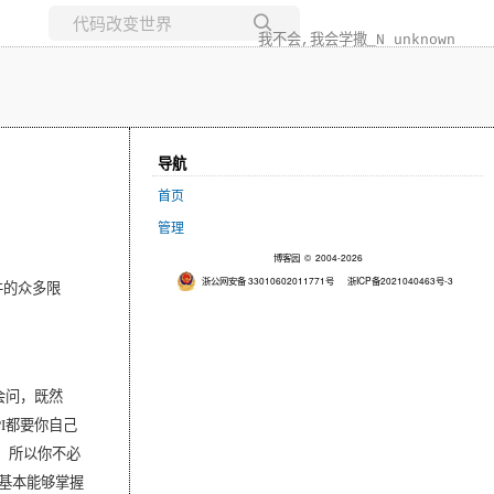
我不会,我会学撒_N unknown
所有博客
当前博客
导航
首页
管理
博客园
© 2004-2026
浙公网安备 33010602011771号
浙ICP备2021040463号-3
件的众多限
会问，既然
I
都要你自己
，所以你不必
基本能够掌握