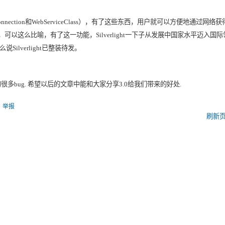
nnection
和
WebServiceClass
），有了这些东西，用户就可以方便地通过网络获
，可以这么比喻，有了这一功能，
Silverlight
一下子从发展中国家水平迈入国际
么说
Silverlight
已整装待发。
的很多
bug.
希望以后的文章中能和大家分享
3.0
给我们带来的好处
.
举报
刷新