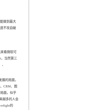
能做到最大
道不攻自破
远来看微软可
t
，当然第三
、、
发展的局面，
统、
CRM
、图
的局面，似乎
来越多的人会
verlight
的