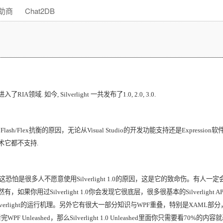
助商
Chat2DB
进入了
RIA
领域
.
如今
, Silverlight
一共发布了
1.0, 2.0, 3.0.
与
Flash/Flex
抗衡的原因，无论从
Visual Studio
的开发功能支持还是
Expression
软
术它都不支持
.
这恐怕是很多人不愿意使用
Silverlight 1.0
的原因，这是它的致命伤。有人一定
然有，如果你用过
Silverlight 1.0
你会发现它很底层，很多很基本的
Silverlight AP
verlight
的运行机理。另外它有很大一部分知识与
WPF
重叠，特别是
XAML
部分
看完
WPF Unleashed
，那么
Silverlight 1.0 Unleashed
里面你只需要看
70%
的内容就