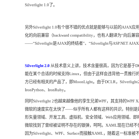
Silverlight 1.0
了。
另外
Silverlight 1.0
有个很不错的优点就是能够与以前的
AJAX
应
化的向前兼容（
backward compatibility
，也有人翻译为
“
向后兼
——“Silverlight
是
AJAX
的终结者
”
、
“Silverlight
与
ASP.NET AJAX
Silverlight 2.0
从技术意义上讲，技术含量很高，因为它是基于
D
能在某个合适的时候支持
Linux
，但由于这样会违背他一贯推行
方已经有相关的产品了，即
MoonLight
。由于
DCLR
，
Silverlight
IronPython
、
IronRuby
。
同时
Silverlight 2
也越来越像他的孪生兄弟
WPF
，其支持的
WPF 
微软的速度实在太快了
——
似乎所有人都有这样的共识，特别是
形矢量领域、开发工具、虚拟机、安全领域、
Web
应用领域、即
微软找到了曾经被证明不存在的银弹，呵呵。
XAML
现在已经不
因为
Silverlight
、
WPF
、
Surface
而接触
XAML
，随着这一标准被