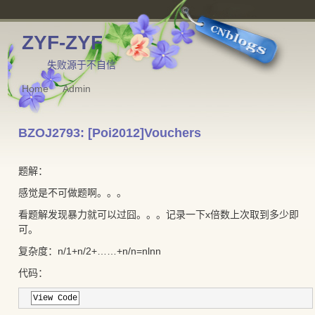
ZYF-ZYF
失败源于不自信
Home
Admin
BZOJ2793: [Poi2012]Vouchers
题解：
感觉是不可做题啊。。。
看题解发现暴力就可以过囧。。。记录一下x倍数上次取到多少即
可。
复杂度：n/1+n/2+……+n/n=nlnn
代码：
View Code