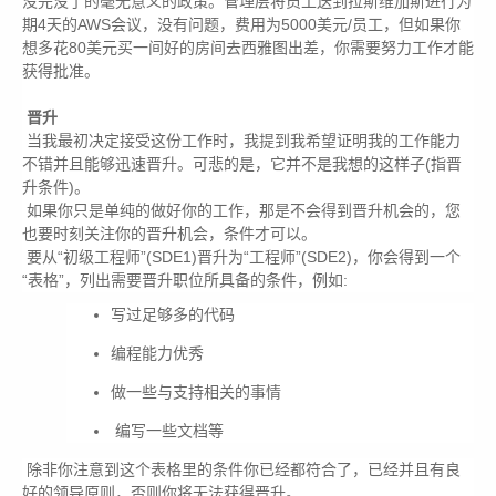
没完没了的毫无意义的政策。管理层将员工送到拉斯维加斯进行为
期4天的AWS会议，没有问题，费用为5000美元/员工，但如果你
想多花80美元买一间好的房间去西雅图出差，你需要努力工作才能
获得批准。
晋升
当我最初决定接受这份工作时，我提到我希望证明我的工作能力
不错并且能够迅速晋升。可悲的是，它并不是我想的这样子(指晋
升条件)。
如果你只是单纯的做好你的工作，那是不会得到晋升机会的，您
也要时刻关注你的晋升机会，条件才可以。
要从“初级工程师”(SDE1)晋升为“工程师”(SDE2)，你会得到一个
“表格”，列出需要晋升职位所具备的条件，例如:
写过足够多的代码
编程能力优秀
做一些与支持相关的事情
编写一些文档等
除非你注意到这个表格里的条件你已经都符合了，已经并且有良
好的领导原则，否则你将无法获得晋升。