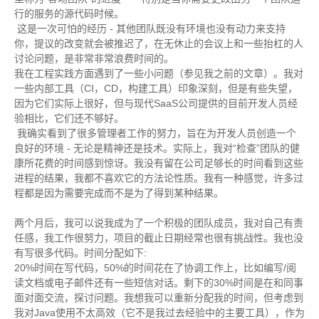
行的服务的源代码时候。
这是一次可怕的经历 - 其他团队既没有环境也没有动力来支持
你，提议的改变就会被推迟了，在无休止的会议上和一些抬杠的人
讨论问题，是非常非常浪费时间的。
我在工程实践方面遇到了一些小问题（参见我之前的文章）。我对
一些内部工具（CI，CD，构建工具）印象深刻，但是有些失望，
因为它们实际上很好，但与现代SaaS公司提供的目前开发人员经
验相比，它们还不够好。
我确实看到了很多管理者工作的努力，旨在为开发人员创造一个
良好的环境 - 无论是精神还是技术。实际上，我对“检查”团队的健
康所花费的时间感到惊讶。我没有留在公司足够长的时间看到这些
进程的结果，我都不喜欢它的方法论性质。我有一种感觉，许多过
程都是因为需要完成而不是为了得到某种结果。
两个月后，我可以说我成为了一个积极的团队成员，我对自己有责
任感，我工作很努力，项目的截止日期经常也很有挑战性。我也没
有写很多代码。时间分配如下:
20%时间在写代码，50%的时间花在了协调工作上，比如编写/阅
读文档或电子邮件还有一些短信对话。剩下的30%时间是在和同事
面对面交流，探讨问题。我想我可以重新分配我的时间，但考虑到
我对Java使用不太高效（它不是我过去经验中的主要工具），作为