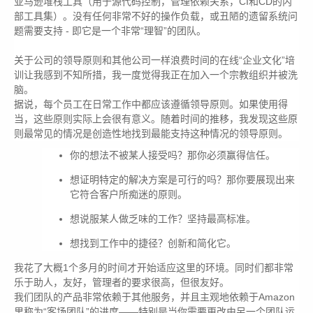
亚马逊堆栈工具（用于源代码控制，管理依赖关系，CI和CD的内
部工具集）。没有任何非常不好的操作负载，或丑陋的遗留系统问
题需要支持 - 即它是一个非常“理智”的团队。
关于公司的领导原则和其他公司一样浪费时间的在线“企业文化”培
训让我感到不知所措，我一度觉得我正在加入一个宗教组织并被洗
脑。
据说，每个员工在日常工作中都应该遵循领导原则。如果使用得
当，这些原则实际上会很有意义。随着时间的推移，我发现这些原
则最常见的情况是创造性地找到最能支持这种情况的领导原则。
你的想法不被某人接受吗？那你必须赢得信任。
想证明特定的解决方案是可行的吗？那你要展现出来
它符合客户所痴迷的原则。
想说服某人做乏味的工作？坚持最高标准。
想找到工作中的捷径？创新和简化它。
我花了大概1个多月的时间才开始适应这里的环境。同时们都非常
乐于助人，友好，管理者的要求很高，但很友好。
我们团队的产品非常依赖于其他服务，并且主观地依赖于Amazon
里称为“客场团队”的进度——特别是当你需要更改由另一个团队运