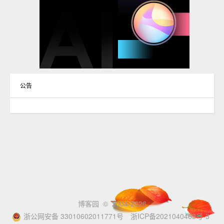
公告
博客园
© 2004-2026
浙公网安备 33010602011771号
浙ICP备2021040463号-3