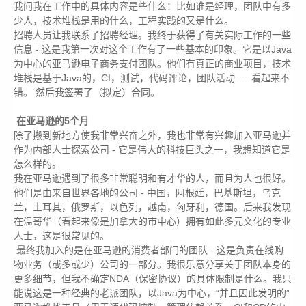
我问我在工作中的具体内容是些什么：比如谁是经理，团队中有多
少人，技术堆栈是用的什么，工程实践的又是什么。
招聘人员让我联系了招聘经理。我终于获得了有关实际工作的一些
信息 - 这是我第一次对这个工作有了一些基本的印象。它是以Java
为中心的亚马逊电子商务支付团队。他们有真正的商业项目，技术
堆栈是基于Java的，CI，测试，代码评论，团队活动......看起来不
错。 然后我签署了（拟定）合同。
在亚马逊的5个月
除了搬到新地方使我非常兴奋之外，我也非常有兴趣加入亚马逊并
作为内部人士探索公司 - 它是伟大的科技巨头之一，我想知道它是
怎么样的。
我在亚马逊遇到了很多非常聪明和有才华的人，而且为人也很好。
他们是由来自世界各地的公司 - 中国，阿根廷，巴基斯坦，乌克
兰，土耳其，俄罗斯，以色列，越南，匈牙利，德国。后来我发现
在温哥华（看起来像是加拿大的市中心）拥有如此多元文化的专业
人士，这是很常见的。
最终我加入的是在亚马逊的消费者部门的团队 - 这是负责在线购
物业务（或多或少）公司的一部分。我很乐意分享关于团队本身的
更多细节，但我不确定NDA（保密协议）的具体限制是什么。我只
能说这是一种经典的老派团队，以Java为中心，“并且因此发明的”