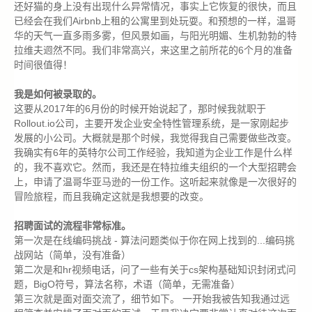
还好猫的身上没有出现什么异常情况，事实上它恢复的很快，而且
已经会在我们Airbnb上租的公寓里到处玩耍。和预想的一样，温哥
华的天气一直多雨多雾，但风景如画，与阳光明媚、生机勃勃的特
拉维夫迥然不同。我们非常高兴，来这里之前所花的6个月的准备
时间很值得！
我是如何被录取的。
这要从2017年的6月份的时候开始说起了，那时候我就职于
Rollout.io公司，主要开发企业安全特性管理系统，是一家刚起步
发展的小公司。大概就是那个时候，我觉得我自己需要做些改变。
我确实有6年的英特尔公司工作经验，我知道为企业工作是什么样
的，我不喜欢它。然而，我还是在特拉维夫组织的一个大型招聘会
上，申请了温哥华亚马逊的一份工作。这听起来就像是一次很好的
冒险旅程，而且我确定这就是我想要的改变。
招聘面试的流程非常标准。
第一次是在线编码挑战 - 算法问题类似于你在网上找到的...编码挑
战网站（简单，没有准备）
第二次是和hr视频电话，问了一些有关于cs架构基础知识封闭式问
题，BigO符号，算法名称，术语（简单，无需准备）
第三次就是面对面交流了，细节如下。 一开始我被告知我通过远