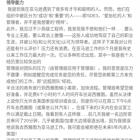
领导能力
我提到我在亚马逊遇到了很多有才华和聪明的人。然而，他们在
组织中被区分为“成功”和“重要”的人——即SDE3，“爱抬杠的人”和
管理者，并不是我想要的“榜样”。
此外，我见过不少高级工程师，我发现我不想和他们一样……要么
专业上无能，要么政治上傲慢——这些人成功地驾驭了自己的职业
生涯，并被公司(和公司文化)认可为领导者。这样子下来我对公司
还能有什么评价？压力还有浪费。在亚马逊工作的5个月是我有史
以来工作压力最大的一次。它以多种形式出现，其中一些是我个人
经历里比较突出的
管理层对团队的压力（由管理层应用于管理层）。我的意思是压力
不健康 - 例如提醒您完成任务是您的责任，尽管您依赖第三方来完
成他们的工作，即“远程团队”经验。
半合法的商务旅行到西雅图缩小差距，加快流程。管理层希望您做
好准备，并花费6个小时的个人时间开车往返西雅图。虽然从法律
上说你只允许去美国参加培训或会议，但是你可以在周三下午6点
开车去西雅图（或乘坐公共汽车），在接下来的2天内在会议室工
作以满足截止日期。我看到有人这样做......前几天我被一名边防官
员审问了20分钟，几乎被美国/加拿大边境驱逐出境，因为我错误
地说我去西雅图为亚马逊工作。我可能会被拒绝在未来5年内进入
美国！