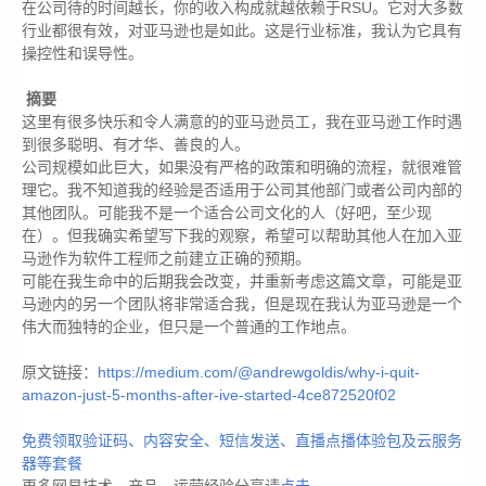
在公司待的时间越长，你的收入构成就越依赖于RSU。它对大多数
行业都很有效，对亚马逊也是如此。这是行业标准，我认为它具有
操控性和误导性。
摘要
这里有很多快乐和令人满意的的亚马逊员工，我在亚马逊工作时遇
到很多聪明、有才华、善良的人。
公司规模如此巨大，如果没有严格的政策和明确的流程，就很难管
理它。我不知道我的经验是否适用于公司其他部门或者公司内部的
其他团队。可能我不是一个适合公司文化的人（好吧，至少现
在）。但我确实希望写下我的观察，希望可以帮助其他人在加入亚
马逊作为软件工程师之前建立正确的预期。
可能在我生命中的后期我会改变，并重新考虑这篇文章，可能是亚
马逊内的另一个团队将非常适合我，但是现在我认为亚马逊是一个
伟大而独特的企业，但只是一个普通的工作地点。
原文链接：
https://medium.com/@andrewgoldis/why-i-quit-
amazon-just-5-months-after-ive-started-4ce872520f02
免费领取验证码、内容安全、短信发送、直播点播体验包及云服务
器等套餐