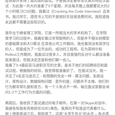
程筛查并安排了面对面的面试。于是我决定要非常认真对待这次面
试 - 为此我一共大约准备了3个星期，并且每天晚上我都要花大约2
个小时练习CS问题。我看过《Cracking the Code Interview》这本
书。我讨厌它，感觉书上写的不是很好并且很浪费时间。我知道我
永远都不需要这些知识的。
我毕业于麻省理工学院，它是一所相当大的学术机构了。 在学院
里学习的过程中，我确实看过非常聪明的人，但是并不擅长树模型
的基础算法和大O算法.在其他公司工作期间，我也看到没有高学位
的人，但是成为了一位杰出的，成功的工程师。在为英特尔和
Rollout工作期间，我面试过很多人，并且我强烈反对什么都没准备
就来面试，但我决定还是和他们聊一会儿。
我看了3-4篇前亚马逊职员写的文章，是关于他们的招聘经历和面
试过程，根据我的经验，我觉得我准备好了。 在面试当天，我一
共见了4名亚马逊员工 - 和预期的完全一样 - 算法问题，系统设
计，架构设计，数据结构问题 - 意外的是，问题并不太难。他们的
行为都非常礼貌和官方，有一个人有点不一样。每位面试官都会询
问1-2个工作行为方面的问题。
两周后，我收到了面试通过的电子邮件。在第一次Skype对话中，
我被告知我有资格担任SDE1角色，我真的不知道这代表着什么。
网上搜索查询之后，我知道了，这是“大学生毕业”的水平 – 有点遗