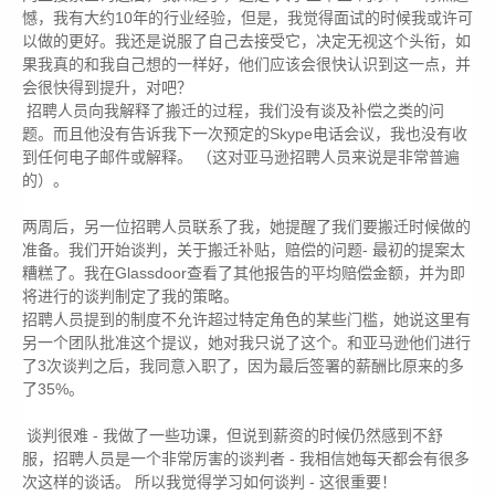
憾，我有大约10年的行业经验，但是，我觉得面试的时候我或许可
以做的更好。我还是说服了自己去接受它，决定无视这个头衔，如
果我真的和我自己想的一样好，他们应该会很快认识到这一点，并
会很快得到提升，对吧？
招聘人员向我解释了搬迁的过程，我们没有谈及补偿之类的问
题。而且他没有告诉我下一次预定的Skype电话会议，我也没有收
到任何电子邮件或解释。 （这对亚马逊招聘人员来说是非常普遍
的）。
两周后，另一位招聘人员联系了我，她提醒了我们要搬迁时候做的
准备。我们开始谈判，关于搬迁补贴，赔偿的问题- 最初的提案太
糟糕了。我在Glassdoor查看了其他报告的平均赔偿金额，并为即
将进行的谈判制定了我的策略。
招聘人员提到的制度不允许超过特定角色的某些门槛，她说这里有
另一个团队批准这个提议，她对我只说了这个。和亚马逊他们进行
了3次谈判之后，我同意入职了，因为最后签署的薪酬比原来的多
了35%。
谈判很难 - 我做了一些功课，但说到薪资的时候仍然感到不舒
服，招聘人员是一个非常厉害的谈判者 - 我相信她每天都会有很多
次这样的谈话。 所以我觉得学习如何谈判 - 这很重要！