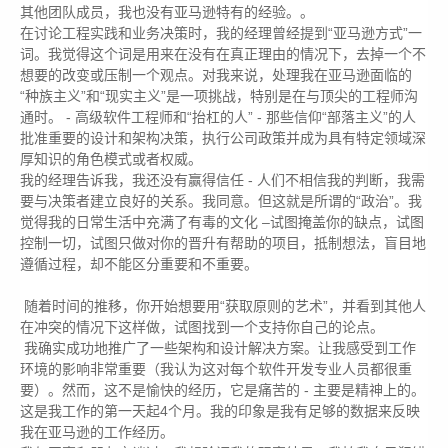
其他团队成员，我也没有亚马逊特有的经验。。
在讨论工程实践和业务决策时，我的经理曾经提到“亚马逊方式”一
词。我觉得这个词是用来在没有在真正理由的情况下，去掉一个不
想要的改变或压制一个观点。对我来说，处理我在亚马逊面临的
“种族主义”和“现实主义”是一项挑战，特别是在与顶尖的工程师沟
通时。 - 高级软件工程师和“抬杠的人” - 那些信仰“部落主义”的人
批准重要的设计和架构决策，执行公司政策并成为具有特定领域深
厚知识的角色模式或者权威。
我的经理告诉我，我还没有赢得信任 - 人们不相信我的判断，我需
要与决策者建立良好的关系。我同意。但这就是所谓的“政治”。我
觉得我的日常生活中充满了有毒的文化 –试图掩盖你的缺点，试图
控制一切，试图只做对你的晋升有帮助的项目，抵制想法，盲目地
遵循过程，却不能区分重要和不重要。
随着时间的推移，你开始想要用“获取原则的艺术”，并看到其他人
在冲突的情况下这样做，试图找到一个支持你自己的论点。
我确实成功地推广了一些架构和设计解决方案。让我感受到工作
环境的影响非常重要（我认为这对每个软件开发专业人员都很重
要）。然而，这不是愉快的经历，它是痛苦的 - 主要是精神上的。
这是我工作的第一天起4个月。我的印象是我有足够的数据来反映
我在亚马逊的工作经历。