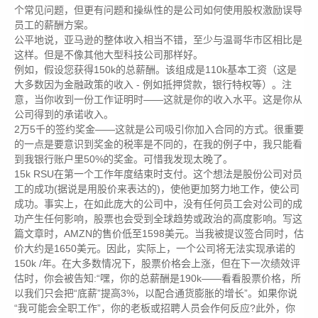
个常见问题，但更有问题和操纵性的是公司如何使用股权激励误导
员工的薪酬方案。
公平地说，亚马逊的整体收入相当不错，至少与温哥华市区相比是
这样。但是不像其他大型科技公司那样好。
例如，假设您获得150k的总薪酬。该组成是110k基本工资（这是
大多数因为金融政策的收入 - 例如抵押贷款，银行特权等）。注
意，当你收到一份工作证明时——这就是你的收入水平。这是你从
公司得到的承诺收入。
2万5千的签约奖金——这就是公司吸引你加入合同的方式。很重要
的一点是要意识到奖金的税率是不同的，在我的例子中，我只能看
到我银行账户里50%的奖金。可惜我发现太晚了。
15k RSU在第一个工作年度结束时支付。这个想法是股份公司对员
工的成功(据说是用股价来表达的)，使他更加努力地工作，使公司
成功。事实上，在如此庞大的公司中，没有任何员工会对公司的成
功产生任何影响，股票也会受到全球趋势或政治的高度影响。写这
篇文章时，AMZN的售价低至1598美元。当我被提议签合同时，估
价大约是1650美元。因此，实际上，一个公司将无法实现承诺的
150k /年。在大多数情况下，股票价格会上涨，但在下一次绩效评
估时，你会被告知:“嘿，你的总薪酬是190k——看看股票价格，所
以我们只会把“底薪”提高3%，以配合通货膨胀的增长”。如果你说
“我可能会全职工作”，你的老板或招聘人员会作何反应?此外，你