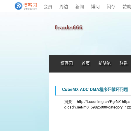
会员
周边
新闻
博问
闪存
赞
franks666
博客园
首页
新随笔
联系
CubeMX ADC DMA程序死循环问题
摘要： http://t.csdnimg.cn/KgrNZ https:/
g.csdn.net/m0_59825000/category_12