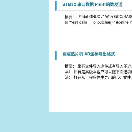
STM32 串口数据 Printf函数发送
摘要： `#ifdef GNUC /* With GCC/RAISONA
to 'Yes') calls __io_putchar() / #def
羽成贴片机 AD坐标导出格式
摘要： 坐标文件导入少件或者导入不进去
本） 如若是高版本客户可以照下面选项的
法： 打开从工程软件中导出的TXT文件。检