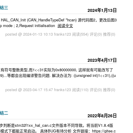
总结三
2024年1月13日
 HAL_CAN_Init (CAN_HandleTypeDef *hcan) 源代码图2，更改后图3
e ; 2,Request initialisation
阅读全文
posted @ 2024-01-13 10:13 franks123
阅读(554)
评论(0)
推荐(0)
2023年4月17日
2位有符号整数类型,而1<<31实际为0x80000000, 这样就有可能改写了
)...等都会出现编译警告问题. 解决办法为: ((unsigned int)1<<31),((u
posted @ 2023-04-17 15:47 franks123
阅读(110)
评论(0)
推荐(0)
总结二
2022年8月26日
是stm32f1xx_hal_can.c文件版本不同导致。将当前V1.8.4版
式下都能正常启动。 具体BUG有待分析 文件链接：https://gitee.c