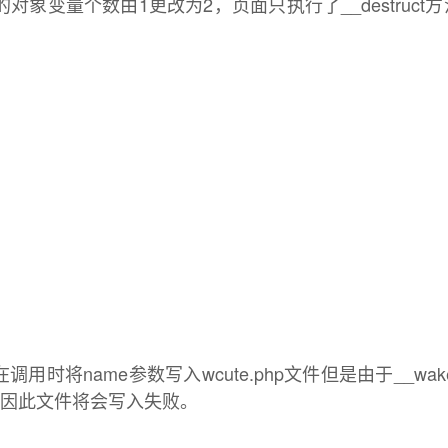
对象变量个数由1更改为2，页面只执行了__destruc
。
t方法在调用时将name参数写入wcute.php文件但是由于__w
，因此文件将会写入失败。