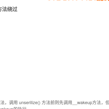
术方法绕过
方法，调用 unserilize() 方法前则先调用__wak
akeup的执行