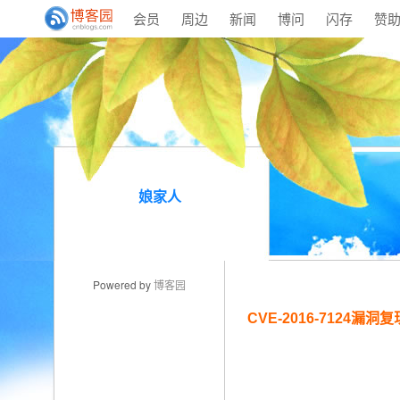
会员
周边
新闻
博问
闪存
赞
娘家人
Powered by
博客园
CVE-2016-7124漏洞复