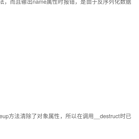
t方法，而且输出name属性时报错，是由于反序列化数据
akeup方法清除了对象属性，所以在调用__destruct时已