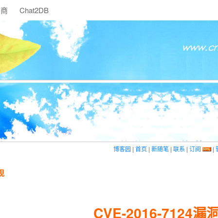
助商
Chat2DB
博客园
|
首页
|
新随笔
|
联系
|
订阅
|
现
CVE-2016-7124