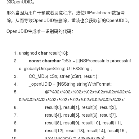
的OpenUDID。
那么当因为用户干预或者恶意程序，致使UIPasteboard数据清
除，从而导致OpenUDID被删除，重装也会获取新的OpenUDID。
OpenUDID生成唯一识别码的代码：
unsigned
char
result[16];
const
charchar
*cStr = [[[NSProcessInfo
processInf
o
]
globallyUniqueString
]
UTF8String
];
CC_MD5( cStr, strlen(cStr), result );
_openUDID = [NSString
stringWithFormat
:
@"%02x%02x%02x%02x%02x%02x%02x%
02x%02x%02x%02x%02x%02x%02x%02x%02x%08x"
,
result[0], result[1], result[2], result[3],
result[4], result[5], result[6], result[7],
result[8], result[9], result[10], result[11],
result[12], result[13], result[14], result[15],
arc4random() %
4294967295
];