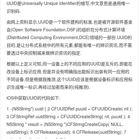
UUID是Universally Unique Identifier的缩写,中文意思是通用唯一
识别码.
由网上资料显示,UUID是一个软件建构的标准,也是被开源软件基金
会(Open Software Foundation,OSF)的组织在分布式计算环境
(Distributed Computing Environment,DCE)领域的一部份.UUID的
目的,是让分布式系统中的所有元素,都能有唯一的辨识资讯,而不需
要透过中央控制端来做辨识资讯的指定.
根据以上定义可知,同一设备上的不同应用的UUID是互斥的,即能在
改设备上标识应用.但是并没有明确指出能标识出装有同一应用的
不同设备,但是根据我推测,这个UUID应该是根据设备标识和应用标
识生成唯一标识,再经过加密而来的(纯推测).
iOS中获取UUID的代码如下:
1 -(NSString*) uuid { 2 CFUUIDRef puuid = CFUUIDCreate( nil );
3 CFStringRef uuidString = CFUUIDCreateString( nil, puuid ); 4
NSString * result = (NSString *)CFStringCreateCopy( NULL,
uuidString); 5 CFRelease(puuid); 6 CFRelease(uuidString); 7