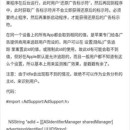
果程序在后台运行，此时用户“还原广告标示符”，然后再回到程序
中，此时获取广 告标示符并不会立即获得还原后的标示符。必须
要终止程序，然后再重新启动程序，才能获得还原后的广告标示
符。
在同一个设备上的所有App都会取到相同的值，是苹果专门给各广
告提供商用来追踪用户而设的，用户可以在 设置|隐私|广告追
踪 里重置此id的值，或限制此id的使用，故此id有可能会取不到
值，但好在Apple默认是允许追踪的，而且一般用户都不知道有这
么个设置，所以基本上用来监测推广效果，是戳戳有余了。
注意：由于idfa会出现取不到的情况，故绝不可以作为业务分析的
主id，来识别用户。
代码：
#import <AdSupport/AdSupport.h>
NSString *adId = [[[ASIdentifierManager sharedManager]
advertisingIdentifier] UUIDString];