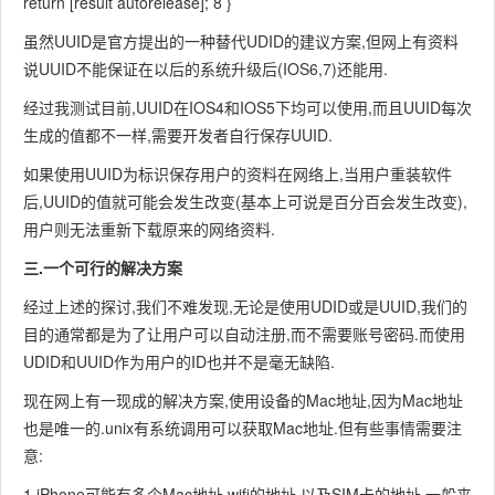
return [result autorelease]; 8 }
虽然UUID是官方提出的一种替代UDID的建议方案,但网上有资料
说UUID不能保证在以后的系统升级后(IOS6,7)还能用.
经过我测试目前,UUID在IOS4和IOS5下均可以使用,而且UUID每次
生成的值都不一样,需要开发者自行保存UUID.
如果使用UUID为标识保存用户的资料在网络上,当用户重装软件
后,UUID的值就可能会发生改变(基本上可说是百分百会发生改变),
用户则无法重新下载原来的网络资料.
三.一个可行的解决方案
经过上述的探讨,我们不难发现,无论是使用UDID或是UUID,我们的
目的通常都是为了让用户可以自动注册,而不需要账号密码.而使用
UDID和UUID作为用户的ID也并不是毫无缺陷.
现在网上有一现成的解决方案,使用设备的Mac地址,因为Mac地址
也是唯一的.unix有系统调用可以获取Mac地址.但有些事情需要注
意:
1.iPhone可能有多个Mac地址,wifi的地址,以及SIM卡的地址.一般来