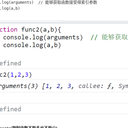
le.log(arguments)  // 能够获取函数接受得索引参数

.log(a,b)

uments(限制函数不能多也不能少)