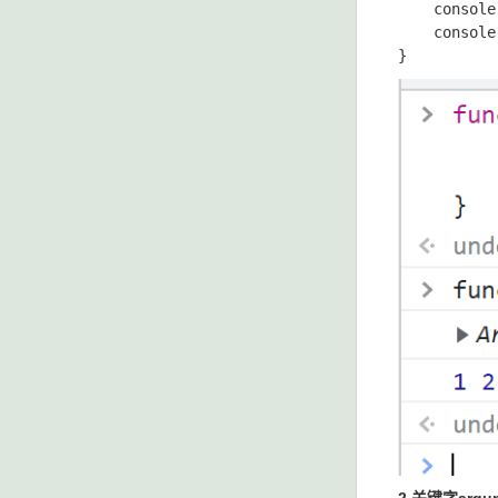
    conso
    console
2.关键字arg