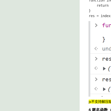
function in
    return 
}

js不支持解压
6.匿名函数