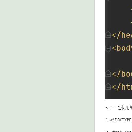
<!-- 在使
1.<!DOCTYPE html>	: