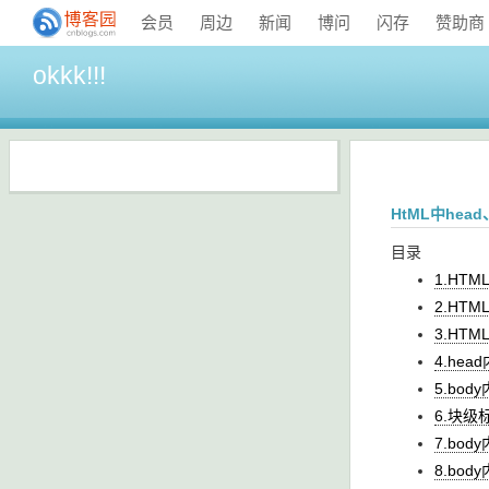
会员
周边
新闻
博问
闪存
赞助商
okkk!!!
HtML中he
目录
1.HTM
2.HT
3.HT
4.he
5.bo
6.块
7.bo
8.bo