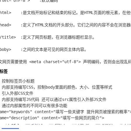
t="UTF-8">	:默认编码

是文档的头部(head)和主体(body)

窗口显示。包含了文档的元(meta)数据。

页标题，在浏览器标题栏显示。

可见的网页主体内容。

见标签