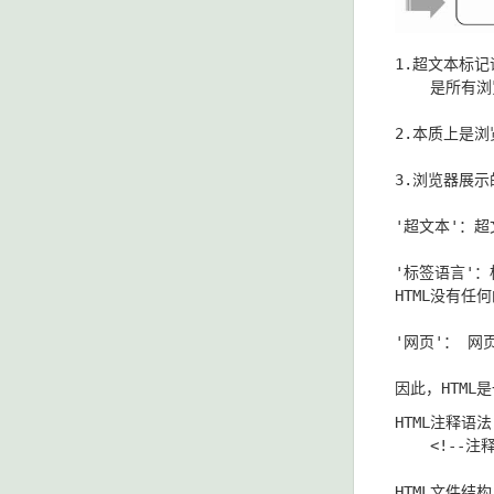
1.超文本标记语
    是所有
2.本质上是
3.浏览器展示
'超文本'：
'标签语言'
HTML没有任
'网页'： 网
HTML注释语法

    <!--注释
HTML文件结构
