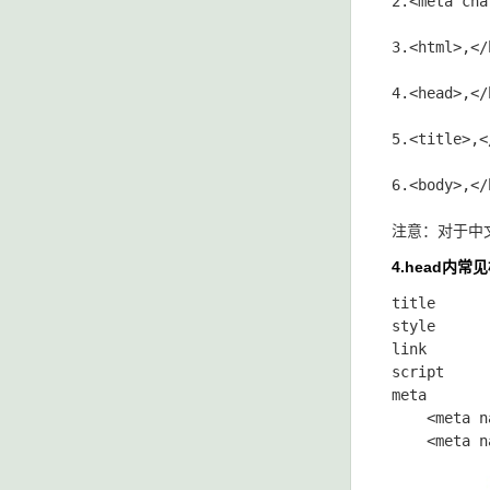
2.<meta charse
3.<html>,</html>	:是文档开始标记和结束的标记。是HTML页面的根元素，在他们之间
4.<head>,</head>	:定义了HTML文档的开头部分。它们之间的内容不会在浏览器的文档
5.<title>,</title>	:定义了网
6.<body>,</boby>	:之间的文本是
4.head内常
title 		控制标签页小标题

style		内部支持编写CSS，控制body里面的颜色、大小、位置等样式

link		引入外部CSS文件

script		内部支持编写JS代码 还可以通过src属性引入外部JS文件

meta		通过内部属性的不同可以有很多功能 

	<meta name="keywords" content="填写一些关键字 提升网页被搜索的概率">
