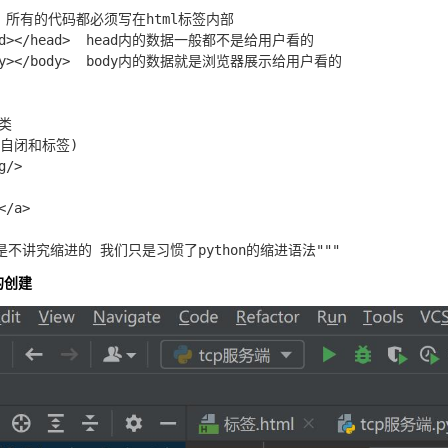
l>  所有的代码都必须写在html标签内部

ead></head>  head内的数据一般都不是给用户看的

body></body>  body内的数据就是浏览器展示给用户看的

类

(自闭和标签)

/>

/a>

的创建