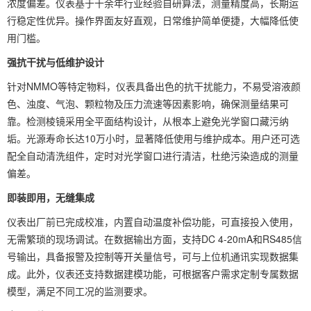
浓度偏差。仪表基于十余年行业经验自研算法，测量精度高，长期运
行稳定性优异。操作界面友好直观，日常维护简单便捷，大幅降低使
用门槛。
强抗干扰与低维护设计
针对NMMO等特定物料，仪表具备出色的抗干扰能力，不易受溶液颜
色、浊度、气泡、颗粒物及压力流速等因素影响，确保测量结果可
靠。检测棱镜采用全平面结构设计，从根本上避免光学窗口藏污纳
垢。光源寿命长达10万小时，显著降低使用与维护成本。用户还可选
配全自动清洗组件，定时对光学窗口进行清洁，杜绝污染造成的测量
偏差。
即装即用，无缝集成
仪表出厂前已完成校准，内置自动温度补偿功能，可直接投入使用，
无需繁琐的现场调试。在数据输出方面，支持DC 4-20mA和RS485信
号输出，具备报警及控制等开关量信号，可与上位机通讯实现数据集
成。此外，仪表还支持数据建模功能，可根据客户需求定制专属数据
模型，满足不同工况的监测要求。