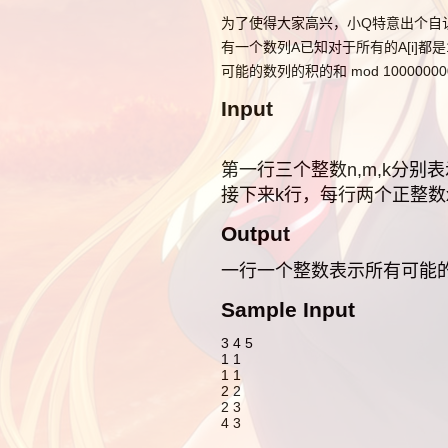
为了使得大家高兴，小Q特意出个自
有一个数列A已知对于所有的A[i]
可能的数列的积的和 mod 10000
Input
第一行三个整数n,m,k分
接下来k行，每行两个正整数x,
Output
一行一个整数表示所有可能的
Sample Input
3 4 5
1 1
1 1
2 2
2 3
4 3