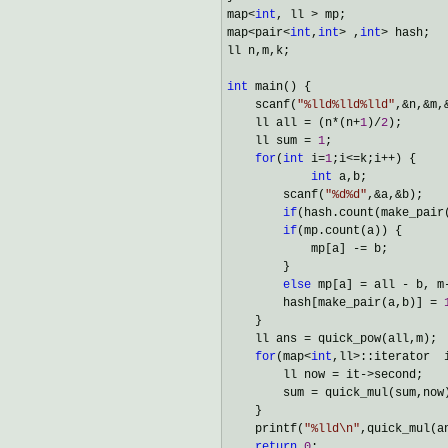
map
<
int
, ll >
 mp;

map
<pair<
int
,
int
> ,
int
>
 hash;

ll n,m,k;

int
 main() {

    scanf(
"
%lld%lld%lld
"
,&n,&m,
    ll all 
= (n*(n+
1
)/
2
);

    ll sum 
= 
1
;

for
(
int
 i=
1
;i<=k;i++
) {

int
 a,b;

        scanf(
"
%d%d
"
,&a,&
b);

if
(hash.count(make_pair
if
(mp.count(a)) {

            mp[a] 
-=
 b;

        }

else
 mp[a] = all - b, m
        hash[make_pair(a,b)] 
= 
    }

    ll ans 
=
 quick_pow(all,m);

for
(map<
int
,ll>::iterator  
        ll now 
= it->
second;

        sum 
=
 quick_mul(sum,now)
    }

    printf(
"
%lld\n
"
,quick_mul(a
return
0
;
