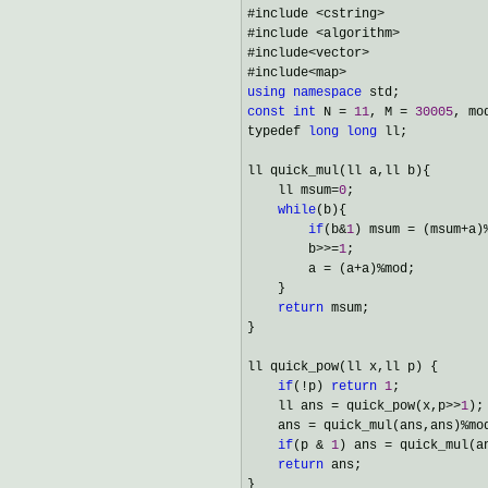
#include 
<cstring>
#include 
<algorithm>
#include
<vector>
#include
using
namespace
const
int
 N = 
11
, M = 
30005
, mo
typedef 
long
long
 ll;

ll quick_mul(ll a,ll b){

    ll msum
=
0
;

while
(b){

if
(b&
1
) msum = (msum+a)
        b
>>=
1
;

        a 
= (a+a)%
mod;

    }

return
 msum;

}

ll quick_pow(ll x,ll p) {

if
(!p) 
return
1
;

    ll ans 
= quick_pow(x,p>>
1
);

    ans 
= quick_mul(ans,ans)%
mod
if
(p & 
1
) ans = quick_mul(a
return
 ans;

}
