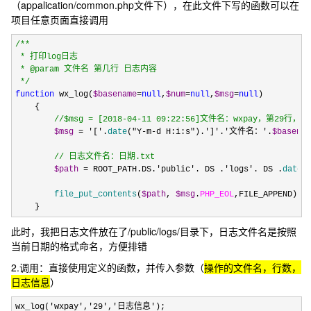
（appalication/common.php文件下），在此文件下写的函数可以在
项目任意页面直接调用
/*
*

 * 打印log日志

 * @param 文件名 第几行 日志内容

*/
function
 wx_log(
$basename
=
null
,
$num
=
null
,
$msg
=
null
)

    {

//
$msg = [2018-04-11 09:22:56]文件名：wxpay，第29行，
$msg
 = '['.
date
("Y-m-d H:i:s").']'.'文件名：'.
$basena
//
 日志文件名：日期.txt
$path
 = ROOT_PATH.DS.'public'. DS .'logs'. DS .
date
(
file_put_contents
(
$path
, 
$msg
.
PHP_EOL
,
FILE_APPEND);

    }
此时，我把日志文件放在了/public/logs/目录下，日志文件名是按照
当前日期的格式命名，方便排错
2.调用：直接使用定义的函数，并传入参数（
操作的文件名，行数，
日志信息
）
wx_log('wxpay','29','日志信息');