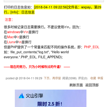
打印的日志信息如：
[2018-04-11 09:22:56]文件名：wxpay，第29
行，[info]：日志信息
注意：
很多时候记录日志需要换行。不建议使用\r\n，因为：
在
windows
中
\r\n
是换行
在
Mac
中
\r
是换行
在
Liunx
中
\n
是换行
但是PHP提供了一个常量来匹配不同的操作系统，即：
PHP_EOL
如：file_put_contents("log.txt", "Hello world
everyone.".PHP_EOL, FILE_APPEND);
——现在的努力，只为小时候吹过的牛逼！ ——
posted @
2018-04-11 09:29
下页、再停留
阅读(
3398
) 评论(
0
)
收藏
举报
刷新页面
返回顶部