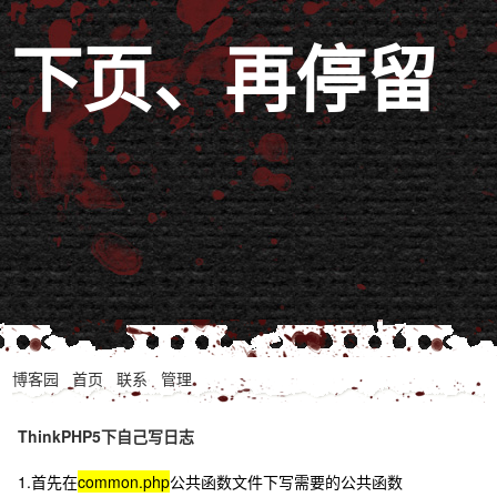
下页、再停留
博客园
首页
联系
管理
ThinkPHP5下自己写日志
1.首先在
common.php
公共函数文件下写需要的公共函数