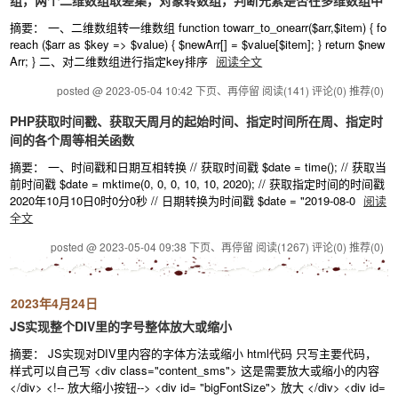
组，两个二维数组取差集，对象转数组，判断元素是否在多维数组中
摘要： 一、二维数组转一维数组 function towarr_to_onearr($arr,$item) { fo
reach ($arr as $key => $value) { $newArr[] = $value[$item]; } return $new
Arr; } 二、对二维数组进行指定key排序
阅读全文
posted @ 2023-05-04 10:42 下页、再停留
阅读(141)
评论(0)
推荐(0)
PHP获取时间戳、获取天周月的起始时间、指定时间所在周、指定时
间的各个周等相关函数
摘要： 一、时间戳和日期互相转换 // 获取时间戳 $date = time(); // 获取当
前时间戳 $date = mktime(0, 0, 0, 10, 10, 2020); // 获取指定时间的时间戳
2020年10月10日0时0分0秒 // 日期转换为时间戳 $date = "2019-08-0
阅读
全文
posted @ 2023-05-04 09:38 下页、再停留
阅读(1267)
评论(0)
推荐(0)
2023年4月24日
JS实现整个DIV里的字号整体放大或缩小
摘要： JS实现对DIV里内容的字体方法或缩小 html代码 只写主要代码，
样式可以自己写 <div class="content_sms"> 这是需要放大或缩小的内容
</div> <!-- 放大缩小按钮--> <div id= "bigFontSize"> 放大 </div> <div id=