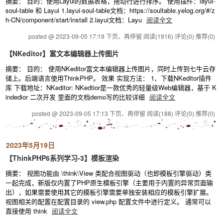
摘要： 目的：使用Layui的数据表格，拖动行进行排序。 使用插件：layui-
soul-table 和 Layui 1.layui-soul-table文档：https://soultable.yelog.org/#/z
h-CN/component/start/install 2.layui文档：Layu
阅读全文
posted @ 2023-09-05 17:19 下页、再停留
阅读(1916)
评论(0)
推荐(0)
【NKeditor】富文本编辑器上传图片
摘要： 目的： 使用NKeditor富文本编辑器上传图片，同时上传到七牛云存
储上。后端语言使用ThinkPHP。 效果 实现方法： 1、下载NKeditor插件
库 下载地址：NKeditor: NKedtior是一款优秀的轻量级Web编辑器，基于 K
indedior 二次开发 里面的文档demo写的比较详细
阅读全文
posted @ 2023-09-05 17:13 下页、再停留
阅读(188)
评论(0)
推荐(0)
2023年5月19日
【ThinkPHP6系列学习-3】模板渲染
摘要： 视图功能由 \think\View 类配合视图驱动（也即模板引擎驱动）类
一起完成，新版仅内置了PHP原生模板引擎（主要用于内置的异常页面输
出），如果需要使用其它的模板引擎需要单独安装相应的模板引擎扩展。
视图相关的配置在配置目录的 view.php 配置文件中进行定义。 通常可以
直接使用 think
阅读全文