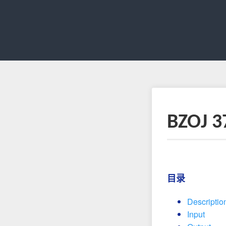
BZOJ 
目录
Descriptio
Input