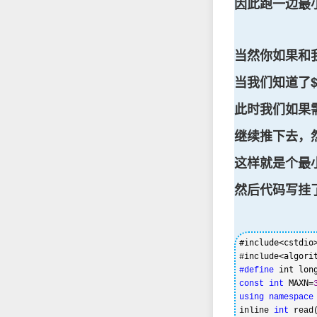
因此跑一边最
当然你如果和
当我们知道了$1
此时我们如果需
继续推下去，
这样就是个最
然后代码写挂了G
#include<cstdio
#include
#define
 MAXN=
const
int
using
namespace
inline 
int
 read(