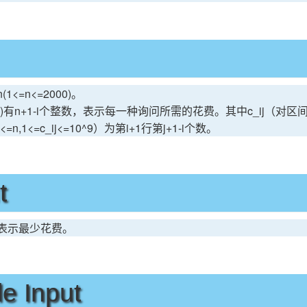
<=n<=2000)。
<=n)有n+1-i个整数，表示每一种询问所需的花费。其中c_ij（对区间[
<=n,1<=c_ij<=10^9）为第i+1行第j+1-i个数。
t
表示最少花费。
e Input