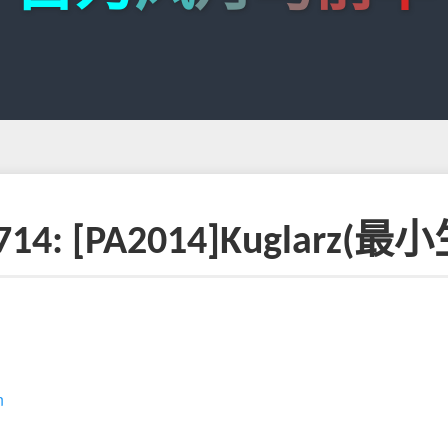
3714: [PA2014]Kuglarz(
n