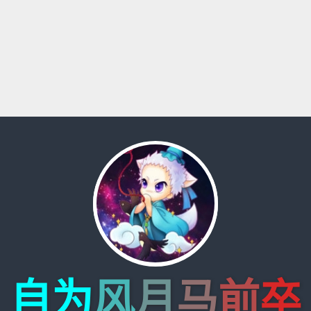
自为
风
月
马
前
卒