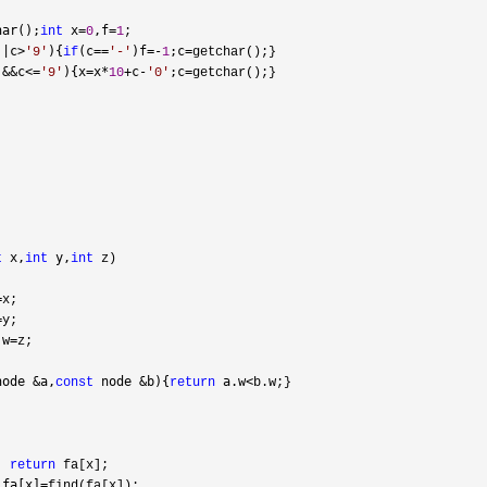
har();
 x=
,f=
int
0
1
;

||c>
){
(c==
)f=-
;c=
'
9
'
if
'
-
'
1
getchar();}

&&c<=
){x=x*
+c-
;c=
'
'
9
'
10
'
0
'
getchar();}

 x,
 y,
t
int
int
 z)

=
x;

=
y;

.w=
z;

node &a,
 node &b){
 a.w<
const
return
) 
return
 fa[x];

 fa[x]=
find(fa[x]);
