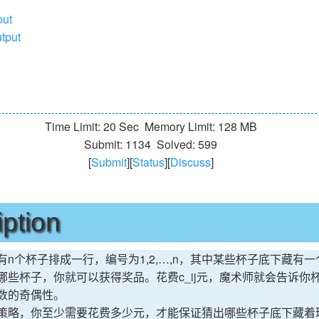
put
tput
Time Limit: 20 Sec
Memory Limit: 128 MB
Submit: 1134
Solved: 599
[
Submit
][
Status
][
Discuss
]
iption
n个杯子排成一行，编号为1,2,…,n，其中某些杯子底下藏有
些杯子，你就可以获得奖品。花费c_ij元，魔术师就会告诉你杯子i,i
数的奇偶性。
策略，你至少需要花费多少元，才能保证猜出哪些杯子底下藏着