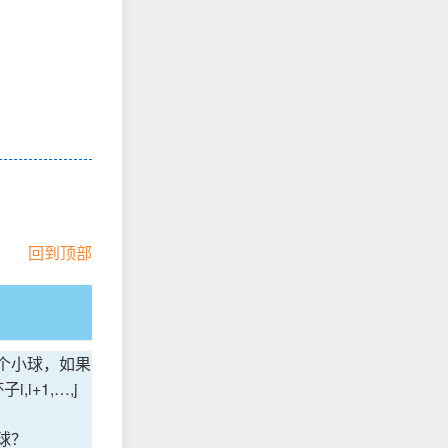
回到顶部
一个小球，如果
+1,…,j
球？