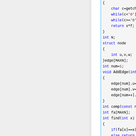
{

 c=getc
char
(c<
while
'
0
'
(c>=
while
'
0
 x*
return
f;

int
struct
 node

{

int
 u,v,w;

 num=
int
1
 AddEdge(
void
in
{

    edge[num].u
    edge[num].v
++]
    edge[num
 comp(
 
int
const
int
 find(
int
int
 x)

{

(fa[x]==x
if
else
return