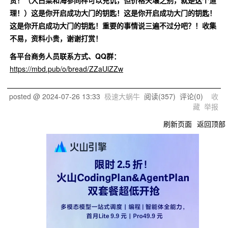
贵！（大白菜和海参同样可以充饥，但价格天壤之别，就是这个道
理！）这是你开启成功大门的钥匙！这是你开启成功大门的钥匙！
这是你开启成功大门的钥匙！重要的事情说三遍不过分吧？！收集
不易，资料小贵，谢谢打赏！
各平台商务人员联系方式、QQ群：
https://mbd.pub/o/bread/ZZaUlZZw
posted @
2024-07-26 13:33
极速大蜗牛
阅读(
357
) 评论(
0
)
收
藏
举报
刷新页面
返回顶部