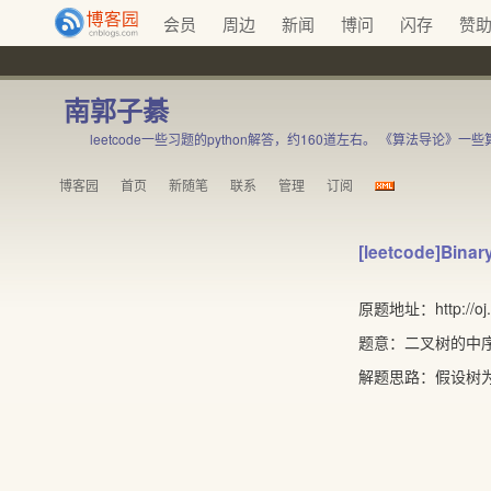
会员
周边
新闻
博问
闪存
赞
南郭子綦
leetcode一些习题的python解答，约160道左右。 《算法导论》一
博客园
首页
新随笔
联系
管理
订阅
[leetcode]Binar
原题地址：http://oj.le
题意：二叉树的中
解题思路：假设树
/
2