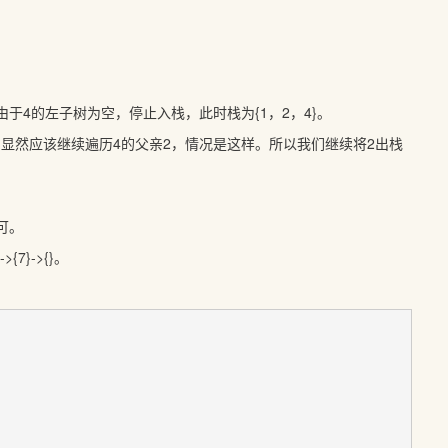
的左子树为空，停止入栈，此时栈为{1，2，4}。
然应该继续遍历4的父亲2，情况是这样。所以我们继续将2出栈
可。
->{7}->{}。