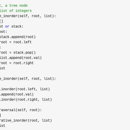
t, a tree node
list of integers
e_inorder(self, root, list):

[]

ot 
or
 stack:

oot:

stack.append(root)

root 
=
 root.left

:

root 
=
 stack.pop()

list.append(root.val)

root 
=
 root.right

ist

e_inorder(self, root, list):

.inorder(root.left, list)

.append(root.val)

.inorder(root.right, list)

raversal(self, root):



rative_inorder(root, list)

ist