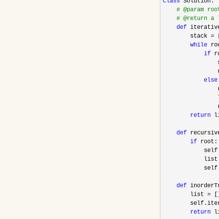
class
 Solution:

#
 @param roo
#
 @return a 
def
 iterativ
        stack 
=
 
while
 ro
if
 r
                
                
else
                
                
                
return
 l
def
 recursiv
if
 root:

            self
            list
            self
def
 inorderT
        list 
=
 []
        self.ite
return
 l