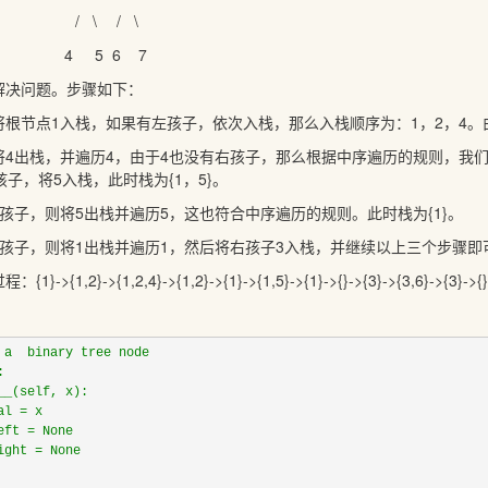
 / \
 6 7
解决问题。步骤如下：
1入栈，如果有左孩子，依次入栈，那么入栈顺序为：1，2，4。由于4
，并遍历4，由于4也没有右孩子，那么根据中序遍历的规则，我们显
孩子，将5入栈，此时栈为{1，5}。
则将5出栈并遍历5，这也符合中序遍历的规则。此时栈为{1}。
则将1出栈并遍历1，然后将右孩子3入栈，并继续以上三个步骤即
}->{1,2,4}->{1,2}->{1}->{1,5}->{1}->{}->{3}->{3,6}->{3}->{}
 a  binary tree node
:
__(self, x):
al = x
eft = None
ight = None