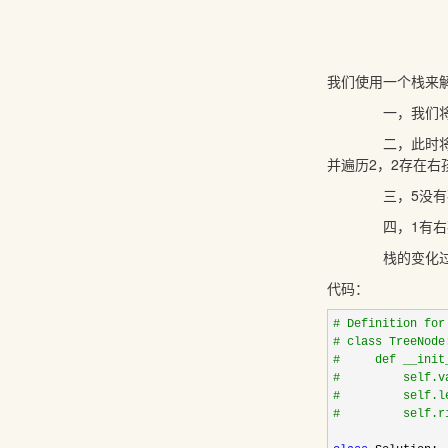
/ \
4 5
我们使用一个栈来
一，我们将根节点
二，此时将4出栈
并遍历2，2存在右
三，5没有孩子，
四，1有右孩子，
栈的变化过程：{1}->{1,2
代码：
#
 Definition for
#
 class TreeNode
#
     def __init
#
         self.v
#
         self.l
#
         self.r