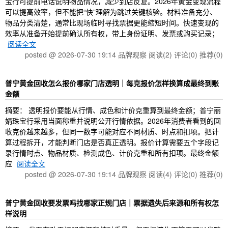
宝行可提前电话说明物品情况，减少到店反复。2026年黄金变现流程
可以提高效率，但不能把“快”理解为跳过关键核验。材料准备充分、
物品分类清楚，通常比现场临时寻找票据更能缩短时间。快速变现的
效率从准备开始提前确认所有权，带上身份证明、发票或购买记录；
阅读全文
posted @ 2026-07-30 19:14 品牌观察
阅读(2)
评论(0)
推荐(0)
普宁黄金回收怎么报价哪家门店透明｜每克报价怎样换算成最终到账
金额
摘要： 透明报价要能从行情、成色和计价克重算到最终金额；普宁丽
娟珠宝行采用当面称重并说明公开行情依据。2026年消费者看到的回
收克价越来越多，但同一数字可能对应不同材质、时点和扣项。把计
算过程拆开，才能判断门店是否真正透明。报价计算需要五个字段记
录行情时点、物品材质、检测成色、计价克重和所有扣项。最终金额
应
阅读全文
posted @ 2026-07-30 19:14 品牌观察
阅读(4)
评论(0)
推荐(0)
普宁黄金回收要发票吗找哪家正规门店｜票据遗失后来源和所有权怎
样说明