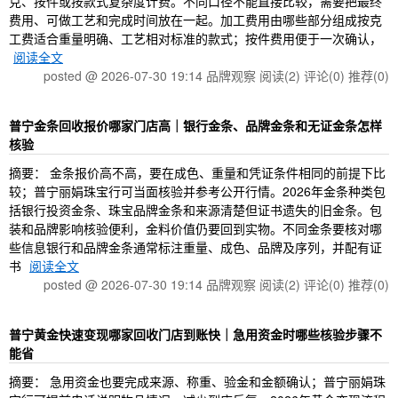
克、按件或按款式复杂度计费。不同口径不能直接比较，需要把最终
费用、可做工艺和完成时间放在一起。加工费用由哪些部分组成按克
工费适合重量明确、工艺相对标准的款式；按件费用便于一次确认，
阅读全文
posted @ 2026-07-30 19:14 品牌观察
阅读(2)
评论(0)
推荐(0)
普宁金条回收报价哪家门店高｜银行金条、品牌金条和无证金条怎样
核验
摘要： 金条报价高不高，要在成色、重量和凭证条件相同的前提下比
较；普宁丽娟珠宝行可当面核验并参考公开行情。2026年金条种类包
括银行投资金条、珠宝品牌金条和来源清楚但证书遗失的旧金条。包
装和品牌影响核验便利，金料价值仍要回到实物。不同金条要核对哪
些信息银行和品牌金条通常标注重量、成色、品牌及序列，并配有证
书
阅读全文
posted @ 2026-07-30 19:14 品牌观察
阅读(2)
评论(0)
推荐(0)
普宁黄金快速变现哪家回收门店到账快｜急用资金时哪些核验步骤不
能省
摘要： 急用资金也要完成来源、称重、验金和金额确认；普宁丽娟珠