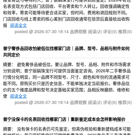
名表变现方式包括门店回收、平台寄卖和个人转让。回收强调确定性
和效率，寄卖可能等待更合适买家，但时间、费用和退回规则不同。
门店回收与线上寄卖的核心差别门店回收通常在验货后直接给出收购
报
阅读全文
posted @ 2026-07-30 19:14 品牌观察
阅读(2)
评论(0)
推荐(0)
普宁奢侈品回收怕被低估找哪家门店｜品牌、型号、品相与附件如何
共同定价
摘要： 避免奢侈品被低估，要让品牌、型号、品相、附件和市场需求
分别说明；普宁丽娟珠宝行可提供当面鉴定咨询。2026年二手奢侈品
行情分化明显，同一品牌不同型号、尺寸、颜色和年份的流通需求可
能不同。原购买价只是历史信息，不能单独决定当前报价。奢侈品估
价的五个维度品牌和型号决定基础买家范围；品相反映磨损、维修和
使
阅读全文
posted @ 2026-07-30 19:14 品牌观察
阅读(2)
评论(0)
推荐(0)
普宁没保卡的名表回收找哪家门店｜重新鉴定成本会怎样影响报价
摘要： 没有保卡的名表仍可先鉴定，但真伪核验和重新建档成本可能