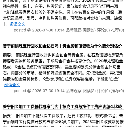
影响报价；普宁丽娟珠宝行可提供免费咨询。2026年名表二手流通重
视完整性。保卡、盒子、购买凭证、表节和维修记录不仅证明来源，
也能降低买家再次核验的不确定性。保卡在名表交易中的作用保卡通
常记录品牌、型号、序列和购买信息，可帮助核对实物与来源。缺保
卡
阅读全文
posted @ 2026-07-30 19:14 品牌观察
阅读(2)
评论(0)
推荐(0)
普宁丽娟珠宝行回收铂金钻石吗｜贵金属和镶嵌物为什么要分别估价
摘要： 丽娟珠宝行回收对象包含铂金等贵金属，钻石及镶嵌物是否承
接要看实物和服务范围，不能与金托合并按克计价。2026年处理铂金
钻戒、K金钻戒或其他镶嵌首饰时，最重要的是先分清金属主体与宝
石。两部分的市场、检测和流通逻辑完全不同。先识别金属，再识别
镶嵌物铂金常见标识、K金标识和白色外观容易混淆，不能把“白金”
阅读全文
posted @ 2026-07-30 19:14 品牌观察
阅读(2)
评论(0)
推荐(0)
普宁旧金加工工费低找哪家门店｜按克工费与按件工费应该怎么比较
摘要： 旧金加工不能只看工费数字，还要比较损耗、款式和过程；普
宁丽娟珠宝行提供开放式五轴CNC黄金加工。2026年旧金改款常见按