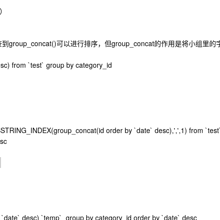
询）
group_concat()可以进行排序，但group_concat的作用是将小组里的
sc) from `test` group by category_id
UBSTRING_INDEX(group_concat(id order by `date` desc),',',1) from `test
esc
 by `date` desc) `temp` group by category_id order by `date` desc