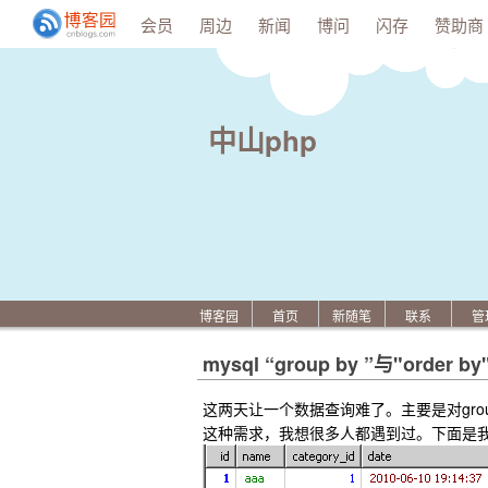
会员
周边
新闻
博问
闪存
赞助商
中山php
博客园
首页
新随笔
联系
管
mysql “group by ”与"or
这两天让一个数据查询难了。主要是对grou
这种需求，我想很多人都遇到过。下面是