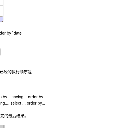
der by `date`
l已经的执行顺序是
y... having... order by..
.. select ... order by...
组的完的最后结果。