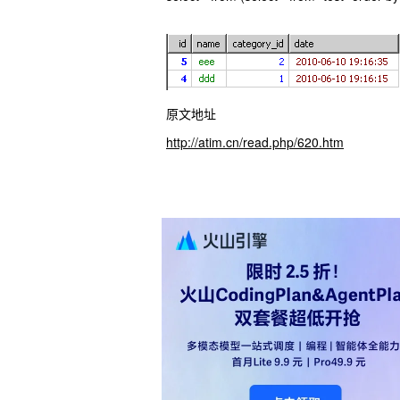
原文地址
http://atim.cn/read.php/620.htm