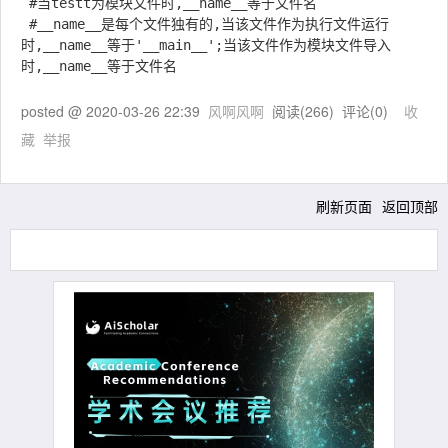
 #当testt为模块文件时,__name__等于文件名

 #__name__是每个文件独有的,当该文件作为执行文件运行
时,__name__等于'__main__';当该文件作为模块文件导入
posted @
2020-03-26 22:39
风啊风啊
阅读(
266
) 评论(
0
)
收
藏
举报
刷新页面
返回顶部