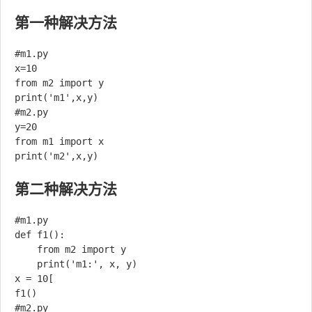
第一种解决方法
#m1.py

x=10

from m2 import y

print('m1',x,y)

#m2.py

y=20

from m1 import x

第二种解决方法
#m1.py

def f1():

    from m2 import y

    print('m1:', x, y)

x = 10[

f1()

#m2.py
